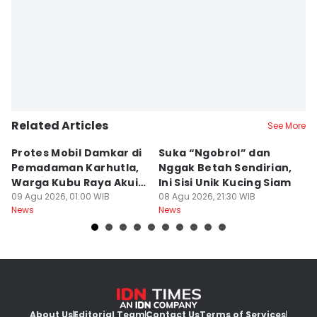
Editor
Sri Gunawan Wibisono
Related Articles
See More
Protes Mobil Damkar di
Suka “Ngobrol” dan
G
Pemadaman Karhutla,
Nggak Betah Sendirian,
Ke
Warga Kubu Raya Akui
Ini Sisi Unik Kucing Siam
K
Khilaf
09 Agu 2026, 01:00 WIB
08 Agu 2026, 21:30 WIB
08
News
News
Ne
About Us
Editorial Team
Contact Us
Terms of Services