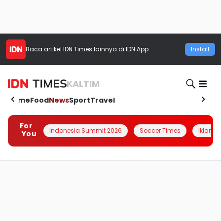
Baca artikel
IDN Times
lainnya di IDN App
Install
KALTIM
Home
Food
News
Sport
Travel
For
Indonesia Summit 2026
Soccer Times
Iklanin 
You