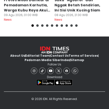
Protes Mobil Damkar di
Suka “Ngobrol” dan
G
Pemadaman Karhutla,
Nggak Betah Sendirian,
Ke
Warga Kubu Raya Akui
Ini Sisi Unik Kucing Siam
K
Khilaf
09 Agu 2026, 01:00 WIB
08 Agu 2026, 21:30 WIB
08
News
News
Ne
About Us
Editorial Team
Contact Us
Terms of Services
Pedoman Media Siber
Index
Sitemap
Follow Us
Download
© 2026 IDN. All Rights Reserved.