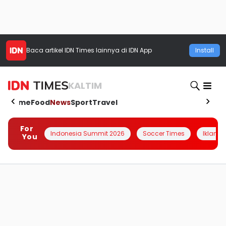
Baca artikel
IDN Times
lainnya di IDN App
Install
KALTIM
Home
Food
News
Sport
Travel
For
Indonesia Summit 2026
Soccer Times
Iklanin 
You