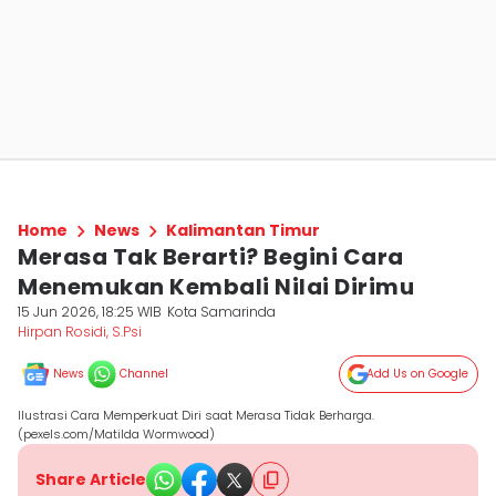
Home
News
Kalimantan Timur
Merasa Tak Berarti? Begini Cara
Menemukan Kembali Nilai Dirimu
15 Jun 2026, 18:25 WIB
Kota Samarinda
Hirpan Rosidi, S.Psi
News
Channel
Add Us on Google
Ilustrasi Cara Memperkuat Diri saat Merasa Tidak Berharga.
(pexels.com/Matilda Wormwood)
Share Article