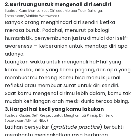
2. Beri ruang untuk mengenali diri sendiri
Ilustrasi Cara Memperkuat Diri saat Merasa Tidak Berharga.
(pexels.com/Matilda Wormwood)
Banyak orang menghindari diri sendiri ketika
merasa buruk. Padahal, menurut psikologi
humanistik, penyembuhan justru dimulai dari self-
awareness — keberanian untuk menatap diri apa
adanya.
Luangkan waktu untuk mengenali hal-hal yang
kamu sukai, nilai yang kamu pegang, dan apa yang
membuatmu tenang. Kamu bisa menulis jurnal
refleksi atau membuat surat untuk diri sendiri.
Saat kamu mengenal dirimu lebih dalam, kamu tak
mudah kehilangan arah meski dunia terasa bising.
3. Hargai hal kecil yang kamu lakukan
Ilustrasi Quotes Self-Respect untuk Menghormati Prinsip Diri Sendiri.
(pexels.com/Mikhail Nilov)
Latihan bersyukur (
gratitude practice
) terbukti
membantu meningkatkan rasa berharga.