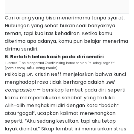
Cari orang yang bisa menerimamu tanpa syarat.
Hubungan yang sehat bukan soal banyaknya
teman, tapi kualitas kehadiran. Ketika kamu
diterima apa adanya, kamu pun belajar menerima
dirimu sendiri.
6. Berlatih belas kasih pada diri sendiri
Ilustrasi Tips Mengatasi Overthinking berdasarkan Psikologi Kognitif.
(pexels.com/Thiều Hoàng Phước)
Psikolog Dr. Kristin Neff menjelaskan bahwa kunci
menghadapi rasa tidak berharga adalah
self-
compassion
— bersikap lembut pada diri, seperti
kamu memperlakukan sahabat yang terluka.
Alih-alih menghakimi diri dengan kata “bodoh”
atau “gagal”, ucapkan kalimat menenangkan
seperti, “Aku sedang kesulitan, tapi aku tetap
layak dicintai.” Sikap lembut ini menurunkan stres