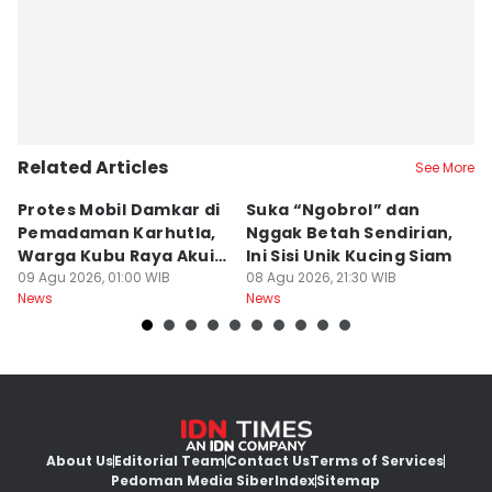
Related Articles
See More
Protes Mobil Damkar di
Suka “Ngobrol” dan
G
Pemadaman Karhutla,
Nggak Betah Sendirian,
Ke
Warga Kubu Raya Akui
Ini Sisi Unik Kucing Siam
K
Khilaf
09 Agu 2026, 01:00 WIB
08 Agu 2026, 21:30 WIB
08
News
News
Ne
About Us
Editorial Team
Contact Us
Terms of Services
Pedoman Media Siber
Index
Sitemap