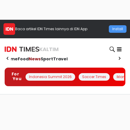
Baca artikel
IDN Times
lainnya di IDN App
Install
KALTIM
Home
Food
News
Sport
Travel
For
Indonesia Summit 2026
Soccer Times
Iklanin 
You