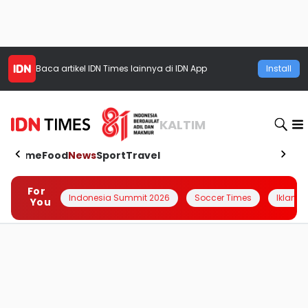
Baca artikel
IDN Times
lainnya di IDN App
Install
KALTIM
Home
Food
News
Sport
Travel
For
Indonesia Summit 2026
Soccer Times
Iklanin 
You