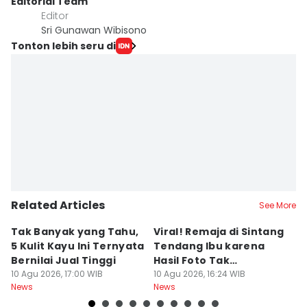
Editorial Team
Editor
Sri Gunawan Wibisono
Tonton lebih seru di
Related Articles
See More
Tak Banyak yang Tahu,
Viral! Remaja di Sintang
C
5 Kulit Kayu Ini Ternyata
Tendang Ibu karena
5
Bernilai Jual Tinggi
Hasil Foto Tak
A
10 Agu 2026, 17:00 WIB
Memuaskan
10 Agu 2026, 16:24 WIB
10
News
News
Ne