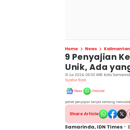
Home
News
Kalimantan
9 Penyajian Ke
Unik, Ada yan
31 Jul 2024, 06:00 WIB
Kota Samarin
Syaifur Rizal
News
Channel
potret penyajian keripik kentang mencolok
Share Article
Samarinda, IDN Times
- 