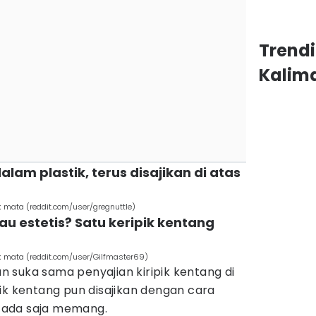
Trend
Kalim
alam plastik, terus disajikan di atas
k mata (reddit.com/user/gregnuttle)
au estetis? Satu keripik kentang
ok mata (reddit.com/user/Gilfmaster69)
 suka sama penyajian kiripik kentang di
ik kentang pun disajikan dengan cara
-ada saja memang.