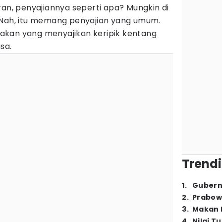
ran, penyajiannya seperti apa? Mungkin di
 Nah, itu memang penyajian yang umum.
akan yang menyajikan keripik kentang
sa.
Trendi
1
.
Gubern
2
.
Prabow
3
.
Makan B
4
.
Nilai T