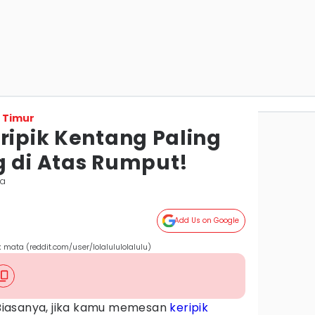
 Timur
ripik Kentang Paling
g di Atas Rumput!
da
Add Us on Google
 mata (reddit.com/user/lolalululolalulu)
Biasanya, jika kamu memesan
keripik