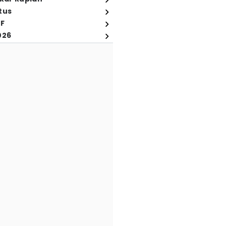
tus
FF
026