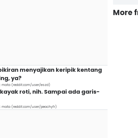
More 
pikiran menyajikan keripik kentang
ng, ya?
ok mata (reddit.com/user/eszd)
kayak roti, nih. Sampai ada garis-
k mata (reddit.com/user/peachyfr)