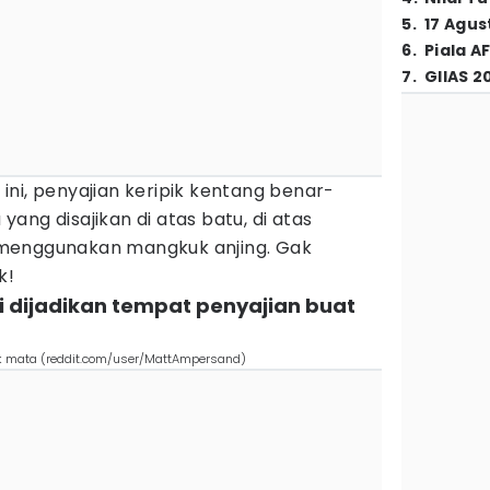
5
.
17 Agus
6
.
Piala A
7
.
GIIAS 2
ni, penyajian keripik kentang benar-
ang disajikan di atas batu, di atas
menggunakan mangkuk anjing. Gak
k!
ni dijadikan tempat penyajian buat
lok mata (reddit.com/user/MattAmpersand)