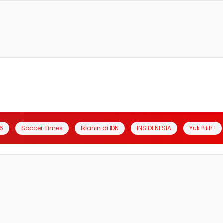
6
Soccer Times
Iklanin di IDN
INSIDENESIA
Yuk Pilih !