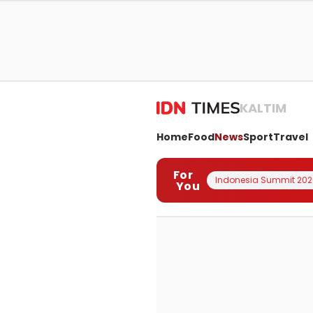
KALTIM
Home
Food
News
Sport
Travel
For
Indonesia Summit 202
You