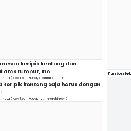
mesan keripik kentang dan
Di atas rumput, lho
Tonton leb
 mata (reddit.com/user/lolalululolalulu)
 keripik kentang saja harus dengan
i
ok mata (reddit.com/user/not_mrsrobinson)