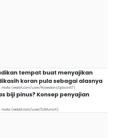
jadikan tempat buat menyajikan
dikasih koran pula sebagai alasnya
ok mata (reddit.com/user/PoseidonsSplash67)
tas biji pinus? Konsep penyajian
ok mata (reddit.com/user/DJMunich)