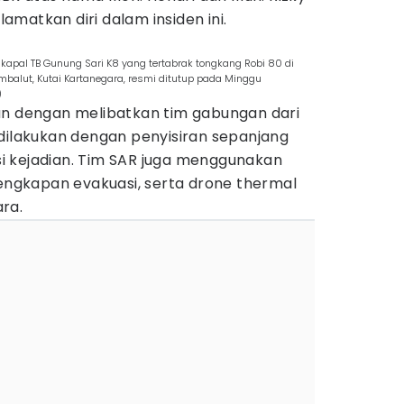
matkan diri dalam insiden ini.
kapal TB Gunung Sari K8 yang tertabrak tongkang Robi 80 di
balut, Kutai Kartanegara, resmi ditutup pada Minggu
)
an dengan melibatkan tim gabungan dari
 dilakukan dengan penyisiran sepanjang
asi kejadian. Tim SAR juga menggunakan
lengkapan evakuasi, serta drone thermal
ra.