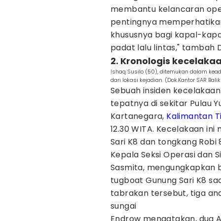
membantu kelancaran opera
pentingnya memperhatikan
khususnya bagi kapal-kapal
padat lalu lintas," tambah 
2. Kronologis kecelaka
Ishaq Susilo (50), ditemukan dalam kead
dari lokasi kejadian. (Dok.Kantor SAR Bal
Sebuah insiden kecelakaan 
tepatnya di sekitar Pulau 
Kartanegara,
Kalimantan T
12.30 WITA. Kecelakaan ini
Sari K8 dan tongkang Robi 
Kepala Seksi Operasi dan 
Sasmita, mengungkapkan 
tugboat Gunung Sari K8 saa
tabrakan tersebut, tiga a
sungai
Endrow mengatakan, dua AB