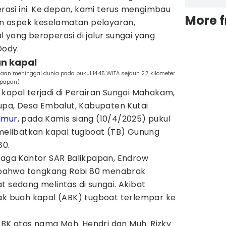
si ini. Ke depan, kami terus mengimbau
More 
 aspek keselamatan pelayaran,
 yang beroperasi di jalur sungai yang
Dody.
an kapal
aan meninggal dunia pada pukul 14.45 WITA sejauh 2,7 kilometer
ikpapan)
kapal terjadi di Perairan Sungai Mahakam,
Yupa, Desa Embalut, Kabupaten Kutai
imur
, pada Kamis siang (10/4/2025) pukul
 melibatkan kapal tugboat (TB) Gunung
80.
Siaga Kantor SAR Balikpapan, Endrow
bahwa tongkang Robi 80 menabrak
t sedang melintas di sungai. Akibat
nak buah kapal (ABK) tugboat terlempar ke
K atas nama Moh. Hendri dan Muh. Rizky