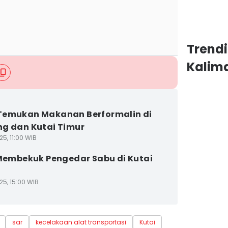
Trend
Kalim
Temukan Makanan Berformalin di
g dan Kutai Timur
5, 11:00 WIB
 Membekuk Pengedar Sabu di Kutai
25, 15:00 WIB
sar
kecelakaan alat transportasi
Kutai