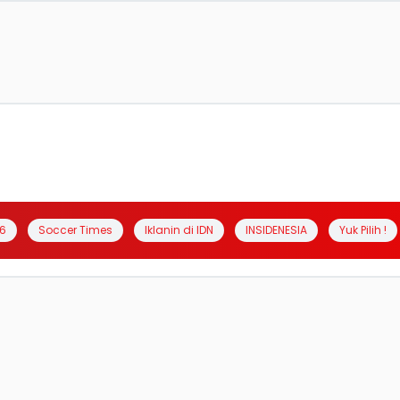
6
Soccer Times
Iklanin di IDN
INSIDENESIA
Yuk Pilih !