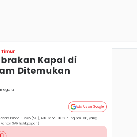
 Timur
brakan Kapal di
kam Ditemukan
tanegara
Add Us on Google
sad Ishaq Susilo (50), ABK kapal TB Gunung Sari K8, yang
 Kantor SAR Balikpapan)