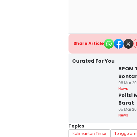
Share Article
Curated For You
BPOM 
Bontan
08 Mar 202
News
Polisi
Barat
05 Mar 20
News
Topics
Kalimantan Timur
Tenggelam