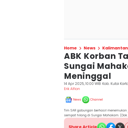
Home
News
Kalimantan
ABK Korban Ta
Sungai Maha
Meninggal
14 Apr 2025, 10:00 WIB
Kab. Kutai Kar
Erik Alfian
News
Channel
Tim SAR gabungan berhasil menemukan ja
sempat hilang di Sungai Mahakam. (Dok.
Share Article