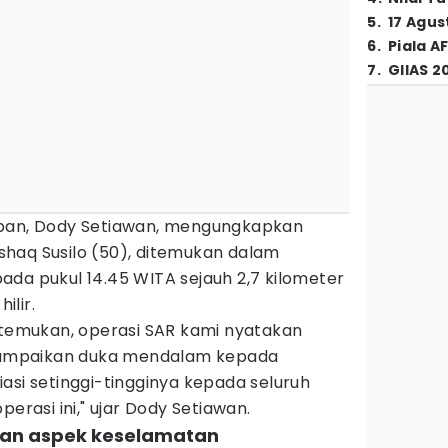
5
.
17 Agus
6
.
Piala A
7
.
GIIAS 2
apan, Dody Setiawan, mengungkapkan
haq Susilo (50), ditemukan dalam
da pukul 14.45 WITA sejauh 2,7 kilometer
ilir.
ditemukan, operasi SAR kami nyatakan
i sampaikan duka mendalam kepada
asi setinggi-tingginya kepada seluruh
perasi ini," ujar Dody Setiawan.
ikan aspek keselamatan