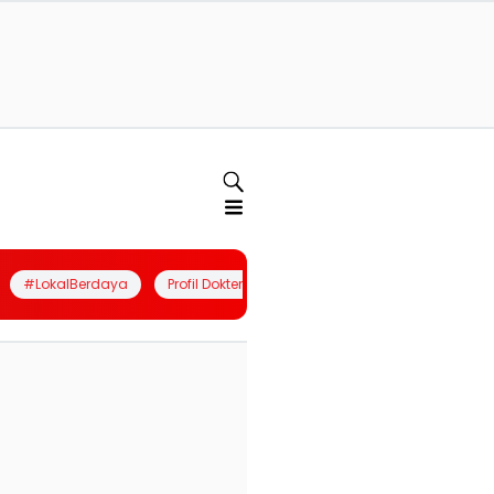
#LokalBerdaya
Profil Dokter
Quiz
Join Community