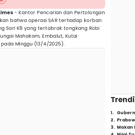
Times
- Kantor Pencarian dan Pertolongan
kan bahwa operasi SAR terhadap korban
g Sari K8 yang tertabrak tongkang Robi
 Sungai Mahakam, Embalut, Kutai
 pada Minggu (13/4/2025).
Trendi
1
.
Gubern
2
.
Prabow
3
.
Makan B
4
.
Nilai T