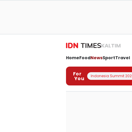
KALTIM
Home
Food
News
Sport
Travel
For
Indonesia Summit 202
You