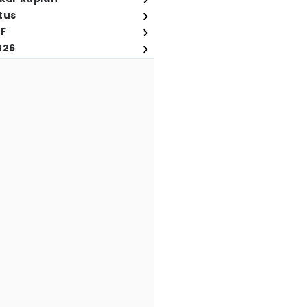
tus
FF
026