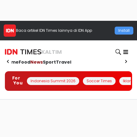
Baca artikel
IDN Times
lainnya di IDN App
Install
KALTIM
Home
Food
News
Sport
Travel
For
Indonesia Summit 2026
Soccer Times
Iklanin 
You