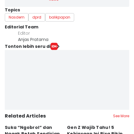
Topics
Nasdem
dprd
balikpapan
Editorial Team
Editor
Anjas Pratama
Tonton lebih seru di
Related Articles
See More
Suka “Ngobrol” dan
Gen Z Wajib Tahu! 5
B
Nggak Betah Sendirian,
Kebiasaan Ini Bisa Bikin
B