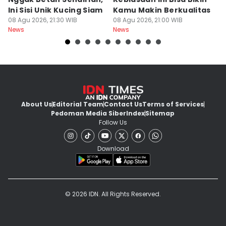
Ini Sisi Unik Kucing Siam
Kamu Makin Berkualitas
T
08 Agu 2026, 21:30 WIB
08 Agu 2026, 21:00 WIB
H
08
News
News
Ne
About Us
Editorial Team
Contact Us
Terms of Services
Pedoman Media Siber
Index
Sitemap
Follow Us
Download
© 2026 IDN. All Rights Reserved.