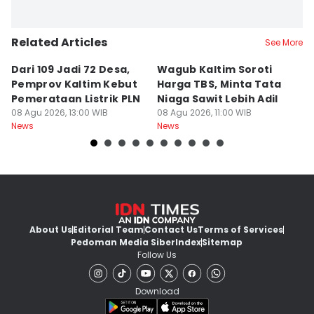
Related Articles
See More
Dari 109 Jadi 72 Desa,
Wagub Kaltim Soroti
K
Pemprov Kaltim Kebut
Harga TBS, Minta Tata
D
Pemerataan Listrik PLN
Niaga Sawit Lebih Adil
B
08 Agu 2026, 13:00 WIB
08 Agu 2026, 11:00 WIB
08
News
News
Ne
About Us
Editorial Team
Contact Us
Terms of Services
Pedoman Media Siber
Index
Sitemap
Follow Us
Download