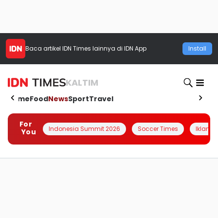
Baca artikel
IDN Times
lainnya di IDN App
Install
KALTIM
Home
Food
News
Sport
Travel
For
Indonesia Summit 2026
Soccer Times
Iklanin 
You