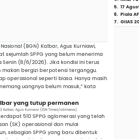
5
.
17 Agus
6
.
Piala A
7
.
GIIAS 2
 Nasional (BGN) Kalbar, Agus Kurniawi,
at sejumlah SPPG yang belum menerima
enin (8/6/2026). Jika kondisi ini terus
m makan bergizi berpotensi terganggu.
tap operasional seperti biasa. Hanya masih
memang uangnya belum masuk,” kata
albar yang tutup permanen
) Kalbar, Agus Kurniawi (IDN Times/istimewa).
 terdapat 510 SPPG aglomerasi yang telah
an (SK) operasional dan mulai
un, sebagian SPPG yang baru dibentuk