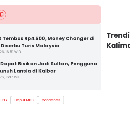
Trend
t Tembus Rp4.500, Money Changer di
Kalim
 Diserbu Turis Malaysia
6, 16:51 WIB
Dapat Bisikan Jadi Sultan, Pengguna
unuh Lansia di Kalbar
6, 16:17 WIB
SPPG
Dapur MBG
pontianak