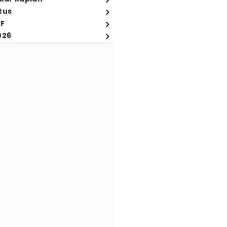
tus
FF
026