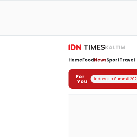
KALTIM
Home
Food
News
Sport
Travel
For
Indonesia Summit 202
You