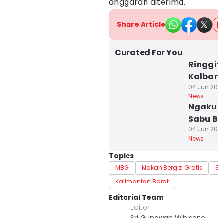
anggaran diterima.
Share Article
Curated For You
Ringgi
Kalbar
04 Jun 202
News
Ngaku 
Sabu B
04 Jun 202
News
Topics
MBG
Makan Bergizi Gratis
Kalimantan Barat
Editorial Team
Editor
Sri Gunawan Wibisono