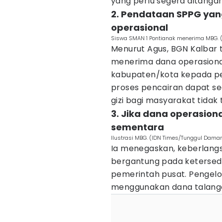
yang perlu segera ditangan
2. Pendataan SPPG ya
operasional
Siswa SMAN 1 Pontianak menerima MBG. (I
Menurut Agus, BGN Kalbar
menerima dana operasion
kabupaten/kota kepada pe
proses pencairan dapat s
gizi bagi masyarakat tidak
3. Jika dana operasiona
sementara
Ilustrasi MBG. (IDN Times/Tunggul Damarj
Ia menegaskan, keberlang
bergantung pada ketersed
pemerintah pusat. Pengelo
menggunakan dana talanga