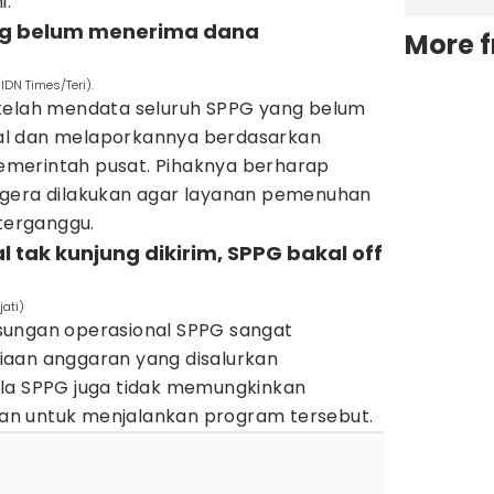
i.
ng belum menerima dana
More 
DN Times/Teri).
 telah mendata seluruh SPPG yang belum
al dan melaporkannya berdasarkan
merintah pusat. Pihaknya berharap
egera dilakukan agar layanan pemenuhan
 terganggu.
l tak kunjung dikirim, SPPG bakal off
ati)
sungan operasional SPPG sangat
iaan anggaran yang disalurkan
la SPPG juga tidak memungkinkan
n untuk menjalankan program tersebut.