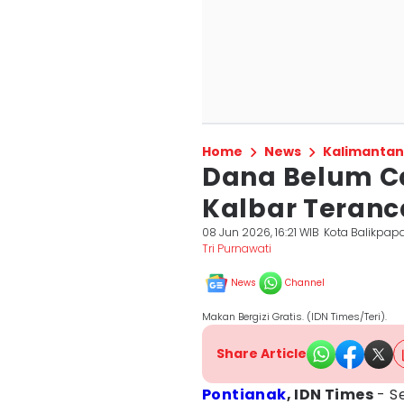
Home
News
Kalimantan
Dana Belum Ca
Kalbar Teran
08 Jun 2026, 16:21 WIB
Kota Balikpap
Tri Purnawati
News
Channel
Makan Bergizi Gratis. (IDN Times/Teri).
Share Article
Pontianak
, IDN Times
- S