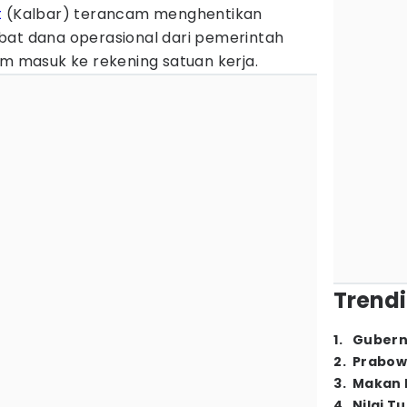
t
(Kalbar) terancam menghentikan
bat dana operasional dari pemerintah
um masuk ke rekening satuan kerja.
Trendi
1
.
Gubern
2
.
Prabow
3
.
Makan B
4
.
Nilai T