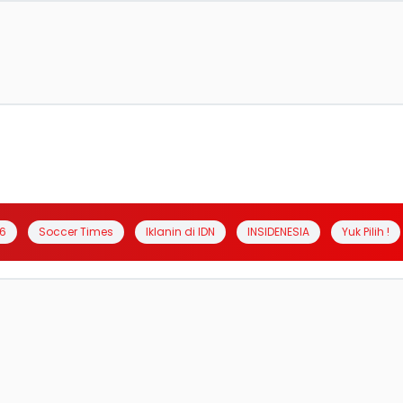
6
Soccer Times
Iklanin di IDN
INSIDENESIA
Yuk Pilih !