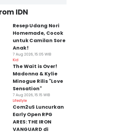
from IDN
Resep Udang Nori
Homemade, Cocok
untuk Camilan Sore
Anak!
7 Aug 2026, 15:05 WIB
Kid
The Wait is Over!
Madonna & Kylie
Minogue Rilis "Love
Sensation"
7 Aug 2026, 15:15 WIB
Lifestyle
Com2uS Luncurkan
Early Open RPG
ARES: THE IRON
VANGUARD di