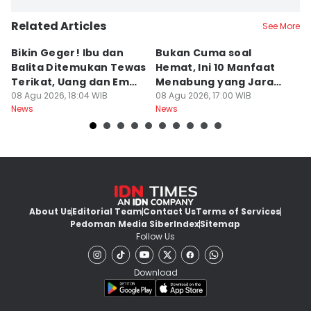
Related Articles
See More
Bikin Geger! Ibu dan
Bukan Cuma soal
Da
Balita Ditemukan Tewas
Hemat, Ini 10 Manfaat
P
Terikat, Uang dan Emas
Menabung yang Jarang
P
Hilang
08 Agu 2026, 18:04 WIB
Disadari
08 Agu 2026, 17:00 WIB
08
News
News
Ne
About Us
Editorial Team
Contact Us
Terms of Services
Pedoman Media Siber
Index
Sitemap
Follow Us
Download