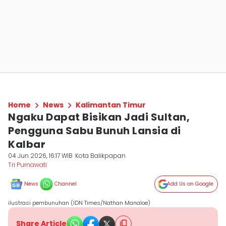
Home
News
Kalimantan Timur
Ngaku Dapat Bisikan Jadi Sultan,
Pengguna Sabu Bunuh Lansia di
Kalbar
04 Jun 2026, 16:17 WIB
Kota Balikpapan
Tri Purnawati
News
Channel
Add Us on Google
ilustrasi pembunuhan (IDN Times/Nathan Manaloe)
Share Article