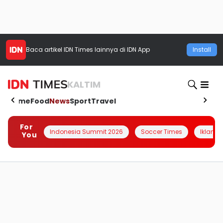
Baca artikel
IDN Times
lainnya di IDN App
Install
KALTIM
Home
Food
News
Sport
Travel
For
Indonesia Summit 2026
Soccer Times
Iklanin 
You