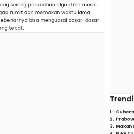
bang seiring perubahan algoritma mesin
nggap rumit dan memakan waktu lama
n sebenarnya bisa menguasai dasar-dasar
ng tepat.
Trendi
1
.
Gubern
2
.
Prabow
3
.
Makan B
4
.
Nilai T