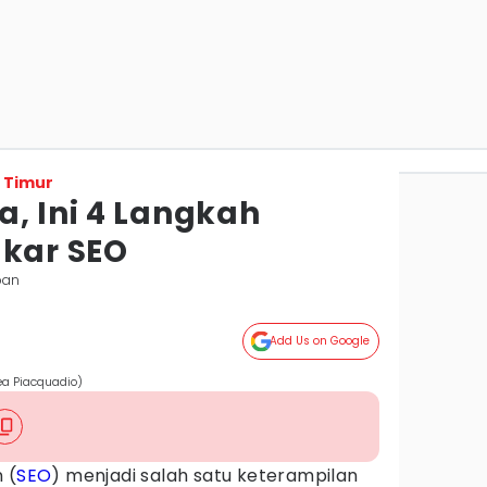
 Timur
, Ini 4 Langkah
akar SEO
pan
Add Us on Google
ea Piacquadio)
 (
SEO
) menjadi salah satu keterampilan