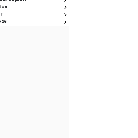
tus
FF
026