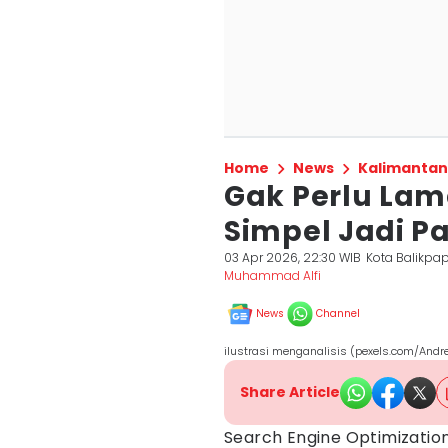
Home
News
Kalimantan
Gak Perlu Lama
Simpel Jadi P
03 Apr 2026, 22:30 WIB
Kota Balikpa
Muhammad Alfi
News
Channel
ilustrasi menganalisis (pexels.com/Andr
Share Article
Search Engine Optimization