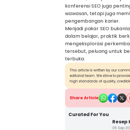
konferensi SEO juga pentin
wawasan, tetapi juga mem
pengembangan karier.
Menjadi pakar SEO bukanlah
dalam belajar, praktik ber
mengeksplorasi perkemba
tersebut, peluang untuk b
terbuka.
This article is written by our com
editorial team. We strive to provi
high standards of quality, credibil
Share Article
Curated For You
Resep 
05 Sep 20