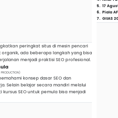
5
.
17 Agus
6
.
Piala A
7
.
GIIAS 2
gkatkan peringkat situs di mesin pencari
 organik, ada beberapa langkah yang bisa
rjalanan menjadi praktisi SEO profesional.
mula
RT PRODUCTION)
memahami konsep dasar SEO dan
a. Selain belajar secara mandiri melalui
uti kursus SEO untuk pemula bisa menjadi