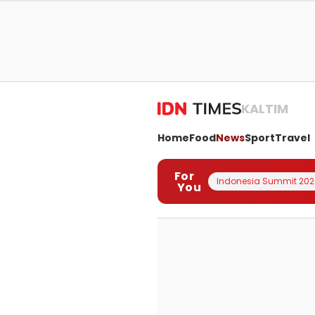
KALTIM
Home
Food
News
Sport
Travel
For
Indonesia Summit 202
You