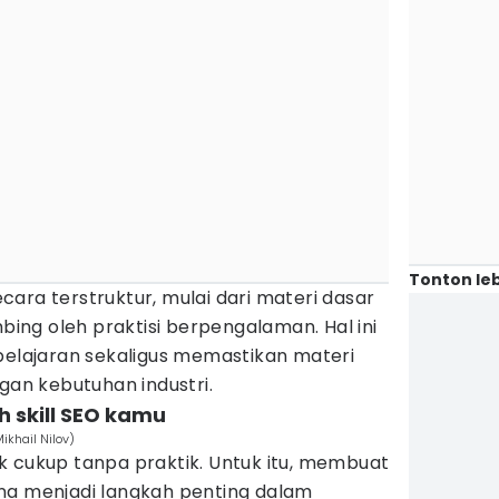
Tonton leb
ara terstruktur, mulai dari materi dasar
mbing oleh praktisi berpengalaman. Hal ini
lajaran sekaligus memastikan materi
ngan kebutuhan industri.
h skill SEO kamu
khail Nilov)
k cukup tanpa praktik. Untuk itu, membuat
na menjadi langkah penting dalam