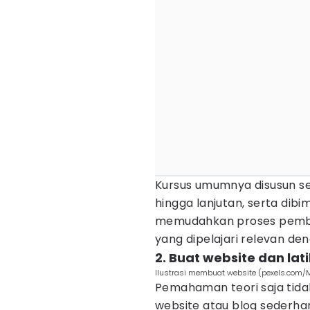
Kursus umumnya disusun sec
hingga lanjutan, serta dibi
memudahkan proses pembe
yang dipelajari relevan de
2. Buat website dan lati
Ilustrasi membuat website (pexels.com/Mi
Pemahaman teori saja tida
website atau blog sederha