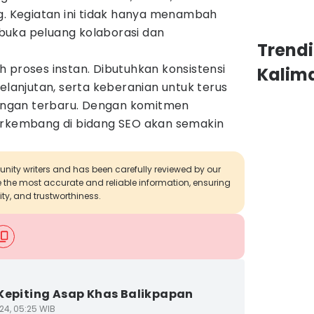
g. Kegiatan ini tidak hanya menambah
buka peluang kolaborasi dan
Trend
 proses instan. Dibutuhkan konsistensi
Kalim
kelanjutan, serta keberanian untuk terus
ngan terbaru. Dengan komitmen
erkembang di bidang SEO akan semakin
munity writers and has been carefully reviewed by our
de the most accurate and reliable information, ensuring
ity, and trustworthiness.
Kepiting Asap Khas Balikpapan
24, 05:25 WIB