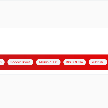
6
Soccer Times
Iklanin di IDN
INSIDENESIA
Yuk Pilih !