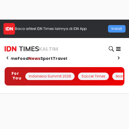
Baca artikel
IDN Times
lainnya di IDN App
Install
KALTIM
Home
Food
News
Sport
Travel
For
Indonesia Summit 2026
Soccer Times
Iklanin 
You