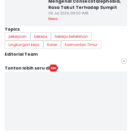
Mengenal Consecotalephobia,
Rasa Takut Terhadap Sumpit
09 Jul 2024, 08:00 WIB
News
Topics
pekerjaan
bekerja
bekerja berlebihan
Lingkungan kerja
Karier
Kalimantan Timur
Editorial Team
Editor
Tonton lebih seru di
Linggauni -
Editor
Sri Gunawan Wibisono