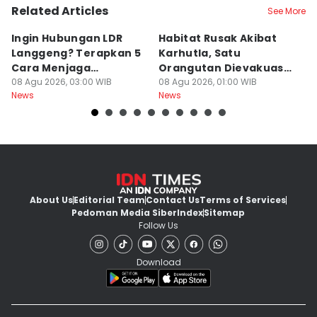
Related Articles
See More
Ingin Hubungan LDR
Habitat Rusak Akibat
K
Langgeng? Terapkan 5
Karhutla, Satu
C
Cara Menjaga
Orangutan Dievakuasi
T
Kesetiaan Ini
08 Agu 2026, 03:00 WIB
di Ketapang
08 Agu 2026, 01:00 WIB
07
News
News
Ne
About Us
Editorial Team
Contact Us
Terms of Services
Pedoman Media Siber
Index
Sitemap
Follow Us
Download