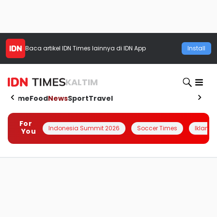
Baca artikel
IDN Times
lainnya di IDN App
Install
KALTIM
Home
Food
News
Sport
Travel
For
Indonesia Summit 2026
Soccer Times
Iklanin 
You