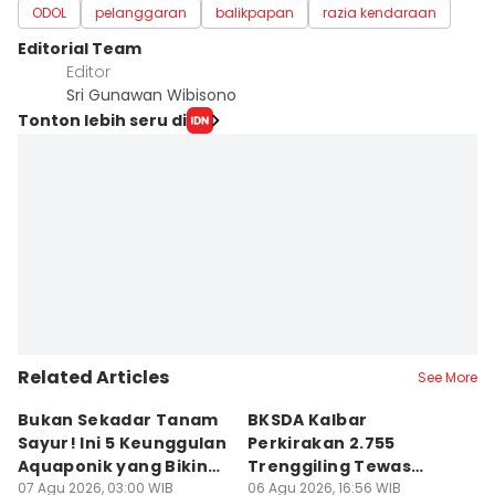
ODOL
pelanggaran
balikpapan
razia kendaraan
Editorial Team
Editor
Sri Gunawan Wibisono
Tonton lebih seru di
Related Articles
See More
Bukan Sekadar Tanam
BKSDA Kalbar
Be
Sayur! Ini 5 Keunggulan
Perkirakan 2.755
C
Aquaponik yang Bikin
Trenggiling Tewas
K
Takjub
07 Agu 2026, 03:00 WIB
untuk Dapat 551 Kg Sisik
06 Agu 2026, 16:56 WIB
M
06