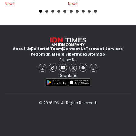
News
News
Ne
About Us
Editorial Team
Contact Us
Terms of Services
Pedoman Media Siber
Index
Sitemap
Follow Us
Download
© 2026 IDN. All Rights Reserved.