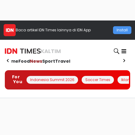
Baca artikel
IDN Times
lainnya di IDN App
Install
KALTIM
Home
Food
News
Sport
Travel
For
Indonesia Summit 2026
Soccer Times
Iklanin 
You