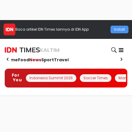
Baca artikel
IDN Times
lainnya di IDN App
Install
KALTIM
Home
Food
News
Sport
Travel
For
Indonesia Summit 2026
Soccer Times
Iklanin 
You