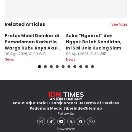
Related Articles
See More
Protes Mobil Damkar di
Suka “Ngobrol” dan
G
Pemadaman Karhutla,
Nggak Betah Sendirian,
Ke
Warga Kubu Raya Akui
Ini Sisi Unik Kucing Siam
K
Khilaf
09 Agu 2026, 01:00 WIB
08 Agu 2026, 21:30 WIB
08
News
News
Ne
About Us
Editorial Team
Contact Us
Terms of Services
Pedoman Media Siber
Index
Sitemap
Follow Us
Download