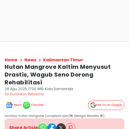
Home
News
Kalimantan Timur
Hutan Mangrove Kaltim Menyusut
Drastis, Wagub Seno Dorong
Rehabilitasi
26 Agu 2025, 17:00 WIB
Kota Samarinda
Sri Gunawan Wibisono
News
Channel
Add Us on Google
Ilustrasi hutan mangrove (unsplash.com/🌺 Georgia Morales 🌺)
Share Article