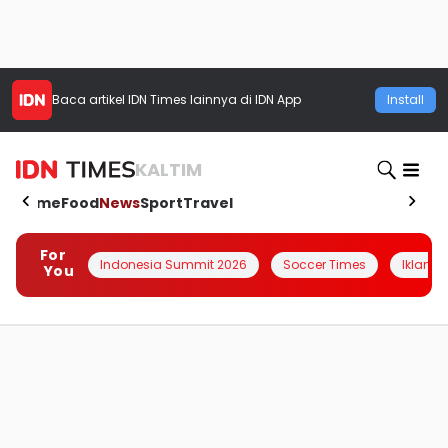
Baca artikel
IDN Times
lainnya di IDN App
Install
KALTIM
Home
Food
News
Sport
Travel
For
Indonesia Summit 2026
Soccer Times
Iklanin 
You