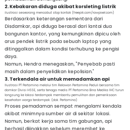
2. Kebakaran diduga akibat korsleting listrik
ilustrasi seseorang mencabut stop kontak (freepik.com/rawpixel.com)
Berdasarkan keterangan sementara dari
Disdamkar, api diduga berasal dari lantai dua
bangunan kantor, yang kemungkinan dipicu oleh
arus pendek listrik pada sebuah laptop yang
ditinggalkan dalam kondisi terhubung ke pengisi
daya.
Namun, Hendra menegaskan, "Penyebab pasti
masih dalam penyelidikan kepolisian."
3. Terkendala air untuk memadamkan api
Ilustrasi PT Pertamina melalui tim Relawan Pertamina Peduli bersama tim
damkar Divisi HSSE, serta tenaga medis PT Pertamina Bina Medika IHC turun
langsung ke lokasi terdampak membantu pemulihan dan pemeriksaan
kesehatan warga terdampak. (dok. Pertamina)
Proses pemadaman sempat mengalami kendala
akibat minimnya sumber air di sekitar lokasi.
Namun, berkat kerja sama tim gabungan, api
berhasil dijinakkan sebelum merembet ke