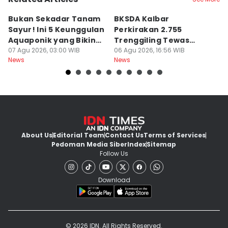
Bukan Sekadar Tanam
BKSDA Kalbar
Be
Sayur! Ini 5 Keunggulan
Perkirakan 2.755
C
Aquaponik yang Bikin
Trenggiling Tewas
K
Takjub
07 Agu 2026, 03:00 WIB
untuk Dapat 551 Kg Sisik
06 Agu 2026, 16:56 WIB
M
06
News
News
Ne
About Us
Editorial Team
Contact Us
Terms of Services
Pedoman Media Siber
Index
Sitemap
Follow Us
Download
© 2026 IDN. All Rights Reserved.