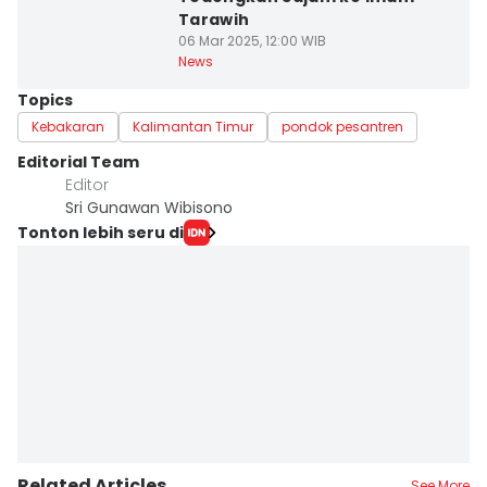
Tarawih
06 Mar 2025, 12:00 WIB
News
Topics
Kebakaran
Kalimantan Timur
pondok pesantren
Editorial Team
Editor
Sri Gunawan Wibisono
Tonton lebih seru di
Related Articles
See More