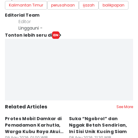
Kalimantan Timur
perusahaan
ijazah
balikpapan
Editorial Team
Editor
Linggauni -
Tonton lebih seru di
Related Articles
See More
Protes Mobil Damkar di
Suka “Ngobrol” dan
G
Pemadaman Karhutla,
Nggak Betah Sendirian,
Ke
Warga Kubu Raya Akui
Ini Sisi Unik Kucing Siam
K
09 Agu 2026, 01:00 WIB
08 Agu 2026, 21:30 WIB
08