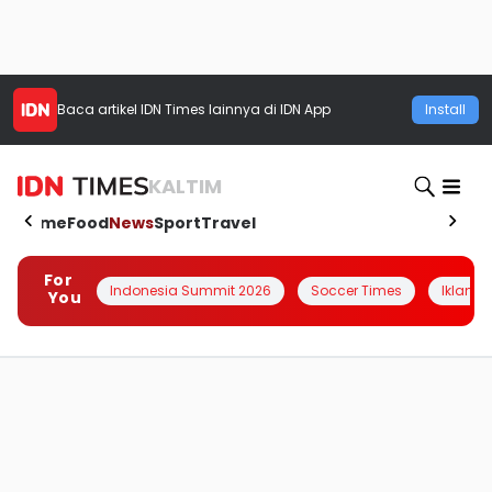
Baca artikel
IDN Times
lainnya di IDN App
Install
KALTIM
Home
Food
News
Sport
Travel
For
Indonesia Summit 2026
Soccer Times
Iklanin 
You