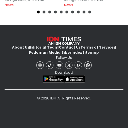
Khilaf
News
News
Ne
About Us
Editorial Team
Contact Us
Terms of Services
Pedoman Media Siber
Index
Sitemap
Follow Us
Download
© 2026 IDN. All Rights Reserved.