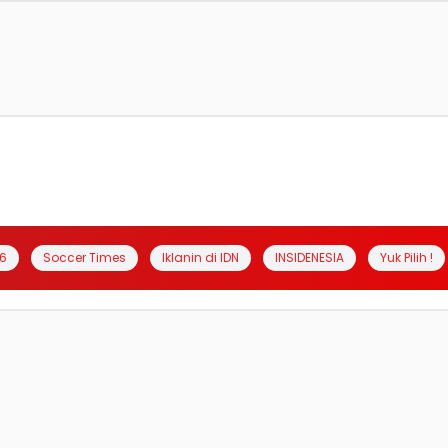
6
Soccer Times
Iklanin di IDN
INSIDENESIA
Yuk Pilih !