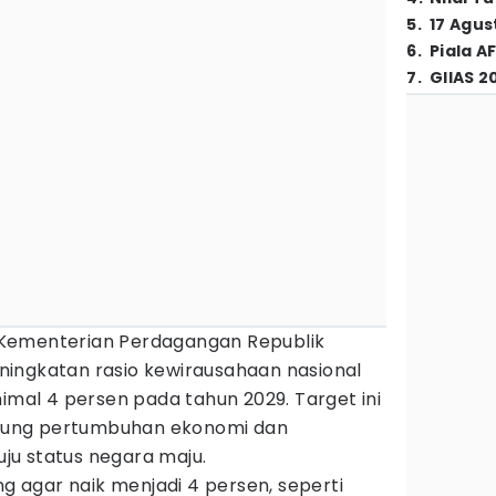
5
.
17 Agus
6
.
Piala A
7
.
GIIAS 2
Kementerian Perdagangan Republik
ingkatan rasio kewirausahaan nasional
nimal 4 persen pada tahun 2029. Target ini
dukung pertumbuhan ekonomi dan
u status negara maju.
ng agar naik menjadi 4 persen, seperti