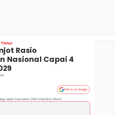
 Timur
jot Rasio
 Nasional Capai 4
029
pan
Add Us on Google
g, Septo Supriyatno. (IDN Times/Erik Alfian)