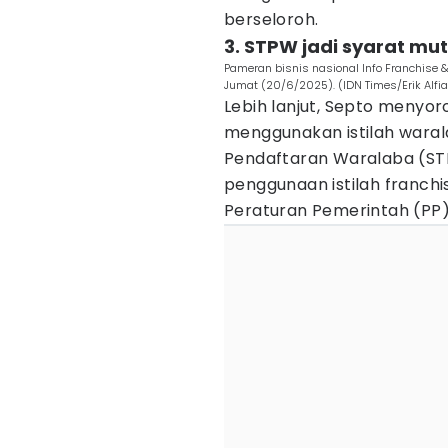
berseloroh.
3. STPW jadi syarat mu
Pameran bisnis nasional Info Franchise 
Jumat (20/6/2025). (IDN Times/Erik Alfi
Lebih lanjut, Septo menyo
menggunakan istilah waral
Pendaftaran Waralaba (ST
penggunaan istilah franc
Peraturan Pemerintah (PP