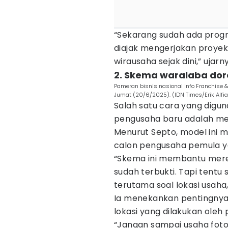
“Sekarang sudah ada prog
diajak mengerjakan proyek
wirausaha sejak dini,” ujarn
2. Skema waralaba dor
Pameran bisnis nasional Info Franchise 
Jumat (20/6/2025). (IDN Times/Erik Alfi
Salah satu cara yang digu
pengusaha baru adalah me
Menurut Septo, model ini m
calon pengusaha pemula ya
“Skema ini membantu mere
sudah terbukti. Tapi tentu 
terutama soal lokasi usaha,
Ia menekankan pentingnya f
lokasi yang dilakukan oleh
“Jangan sampai usaha fotok