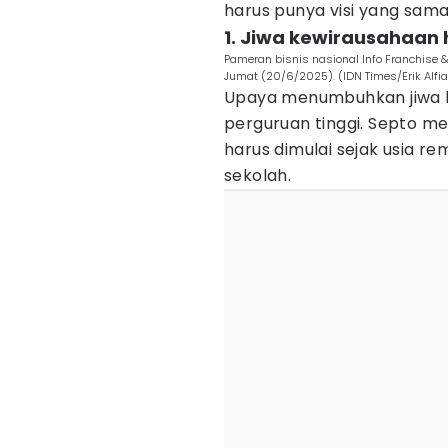
harus punya visi yang sama,
1. Jiwa kewirausahaan 
Pameran bisnis nasional Info Franchise 
Jumat (20/6/2025). (IDN Times/Erik Alfi
Upaya menumbuhkan jiwa k
perguruan tinggi. Septo m
harus dimulai sejak usia r
sekolah.