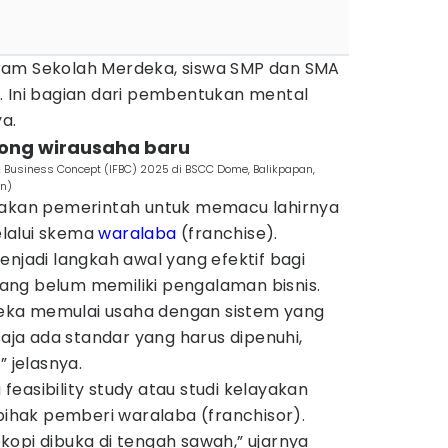
ram Sekolah Merdeka, siswa SMP dan SMA
. Ini bagian dari pembentukan mental
ya.
ong wirausaha baru
& Business Concept (IFBC) 2025 di BSCC Dome, Balikpapan,
an)
nakan pemerintah untuk memacu lahirnya
lalui skema
waralaba
(franchise).
enjadi langkah awal yang efektif bagi
ng belum memiliki pengalaman bisnis.
ka memulai usaha dengan sistem yang
saja ada standar yang harus dipenuhi,
” jelasnya.
easibility study atau studi kelayakan
 pihak pemberi waralaba (franchisor).
opi dibuka di tengah sawah,” ujarnya