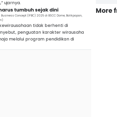
” ujarnya.
More 
harus tumbuh sejak dini
& Business Concept (IFBC) 2025 di BSCC Dome, Balikpapan,
an)
ewirausahaan tidak berhenti di
enyebut, penguatan karakter wirausaha
emaja melalui program pendidikan di