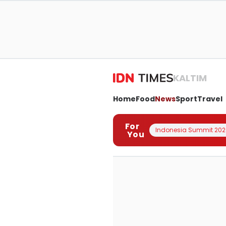
KALTIM
Home
Food
News
Sport
Travel
For
Indonesia Summit 202
You