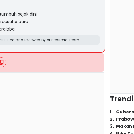
tumbuh sejak dini
irausaha baru
aralaba
ssisted and reviewed by our editorial team.
Trendi
1
.
Gubern
2
.
Prabow
3
.
Makan B
4
.
Nilai T