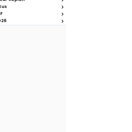
tus
FF
026