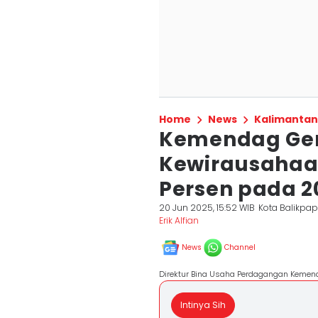
Home
News
Kalimantan
Kemendag Gen
Kewirausahaan
Persen pada 2
20 Jun 2025, 15:52 WIB
Kota Balikpa
Erik Alfian
News
Channel
Direktur Bina Usaha Perdagangan Kemenda
Intinya Sih