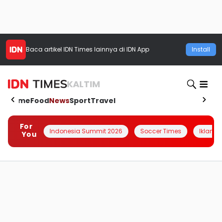
Baca artikel
IDN Times
lainnya di IDN App
Install
KALTIM
Home
Food
News
Sport
Travel
For
Indonesia Summit 2026
Soccer Times
Iklanin 
You