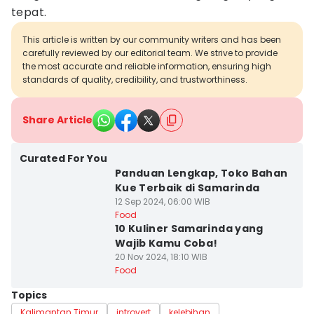
tepat.
This article is written by our community writers and has been
carefully reviewed by our editorial team. We strive to provide
the most accurate and reliable information, ensuring high
standards of quality, credibility, and trustworthiness.
Share Article
Curated For You
Panduan Lengkap, Toko Bahan
Kue Terbaik di Samarinda
12 Sep 2024, 06:00 WIB
Food
10 Kuliner Samarinda yang
Wajib Kamu Coba!
20 Nov 2024, 18:10 WIB
Food
Topics
Kalimantan Timur
introvert
kelebihan