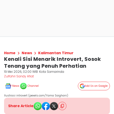
Home
News
Kalimantan Timur
Kenali Sisi Menarik Introvert, Sosok
Tenang yang Penuh Perhatian
19 Mei 2026, 02:00 WIB
Kota Samarinda
Zulfahri Sandy Afiat
News
Channel
Add Us on Google
Ilustrasi introvert (pexels.com/Yama Saighani)
Share Article