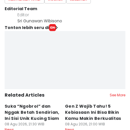
Editorial Team
Editor
Sri Gunawan Wibisono
Tonton lebih seru di
Related Articles
See More
Suka “Ngobrol” dan
Gen Z Wajib Tahu! 5
B
Nggak Betah Sendirian,
Kebiasaan Ini Bisa Bikin
B
Ini Sisi Unik Kucing Siam
Kamu Makin Berkualitas
T
08 Agu 2026, 21:30 WIB
08 Agu 2026, 21:00 WIB
H
08
News
News
Ne