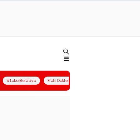
#LokalBerdaya
Profil Dokter
Quiz
Join Community