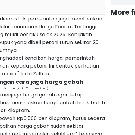
More 
diaan stok, pemerintah juga memberikan
lalui penurunan Harga Eceran Tertinggi
g mulai berlaku sejak 2025. Kebijakan
puk yang dibeli petani turun sekitar 20
lumnya.
enghadapi kenaikan harga, pemerintah
nan kepada petani. Ini bentuk perhatian
nesia," kata Zulhas.
engan cara jaga harga gabah
i Kubu Raya. (IDN Times/Teri).
 menjaga harga gabah agar tetap
lhas menegaskan harga gabah tidak boleh
er kilogram.
 bawah Rp6.500 per kilogram, harus segera
paikan harga gabah sudah sekitar
ingin petani semakin sejahtera," tegasnya.