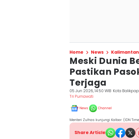
Home
News
Kalimantan
Meski Dunia Be
Pastikan Paso
Terjaga
05 Jun 2026, 14:50 WIB
Kota Balikpa
Tri Purnawati
News
Channel
Menteri Zulhas kunjungi Kalbar. (IDN Time
Share Article