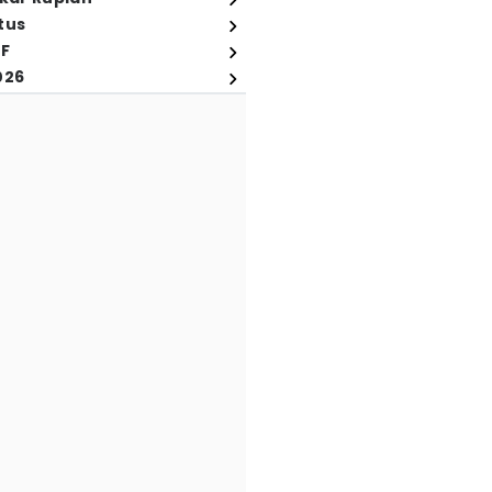
tus
FF
026