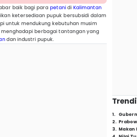
abar baik bagi para
petani
di
Kalimantan
ikan ketersediaan pupuk bersubsidi dalam
pi untuk mendukung kebutuhan musim
h menghadapi berbagai tantangan yang
an
dan industri pupuk.
Trendi
1
.
Gubern
2
.
Prabow
3
.
Makan B
4
.
Nilai T