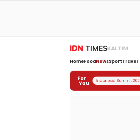
KALTIM
Home
Food
News
Sport
Travel
For
Indonesia Summit 202
You