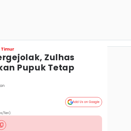
 Timur
rgejolak, Zulhas
kan Pupuk Tetap
pan
Add Us on Google
s/Teri).