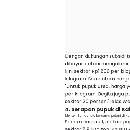
Dengan dukungan subsidi t
dibayar petani mengalami 
kini sekitar Rp1.800 per k
kilogram. Sementara harga 
"Untuk pupuk urea, harga ya
per kilogram. Begitu juga
sekitar 20 persen," jelas W
4. Serapan pupuk di Ka
Menteri Zulhas foto bersama petani di Kub
Secara nasional, alokasi 
sekitar 8,9 juta ton. Khusus