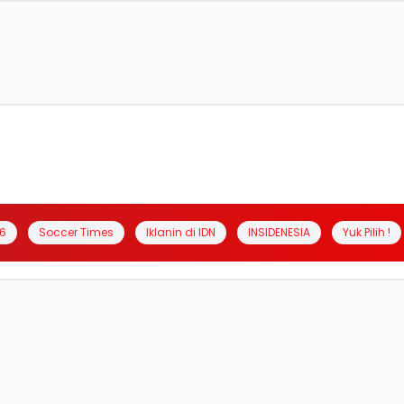
6
Soccer Times
Iklanin di IDN
INSIDENESIA
Yuk Pilih !