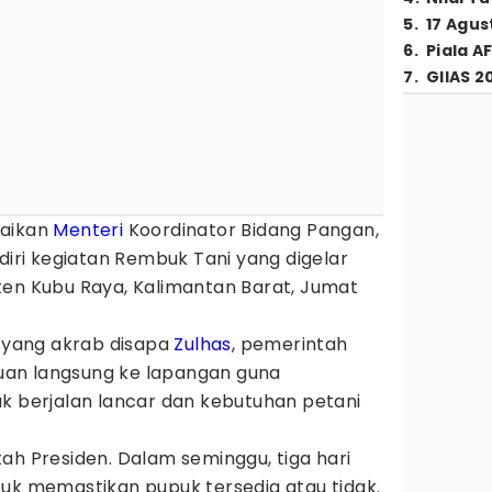
5
.
17 Agus
6
.
Piala A
7
.
GIIAS 2
paikan
Menteri
Koordinator Bidang Pangan,
adiri kegiatan Rembuk Tani yang digelar
ten Kubu Raya, Kalimantan Barat, Jumat
u yang akrab disapa
Zulhas
, pemerintah
an langsung ke lapangan guna
uk berjalan lancar dan kebutuhan petani
ah Presiden. Dalam seminggu, tiga hari
tuk memastikan pupuk tersedia atau tidak.