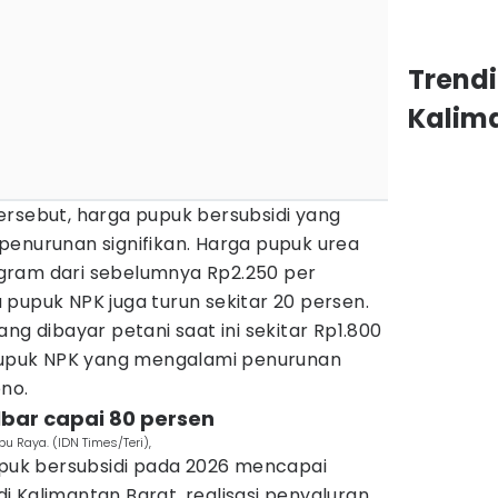
Trend
Kalim
ersebut, harga pupuk bersubsidi yang
penurunan signifikan. Harga pupuk urea
ilogram dari sebelumnya Rp2.250 per
pupuk NPK juga turun sekitar 20 persen.
ng dibayar petani saat ini sekitar Rp1.800
 pupuk NPK yang mengalami penurunan
ono.
lbar capai 80 persen
u Raya. (IDN Times/Teri),
pupuk bersubsidi pada 2026 mencapai
 di Kalimantan Barat, realisasi penyaluran