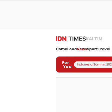
KALTIM
Home
Food
News
Sport
Travel
For
Indonesia Summit 202
You