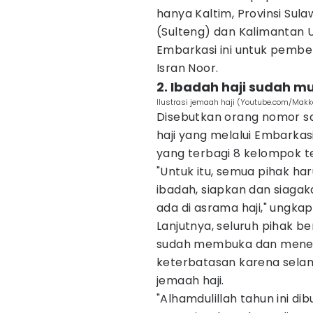
hanya Kaltim, Provinsi Sula
(Sulteng) dan Kalimantan U
Embarkasi ini untuk pembe
Isran Noor.
2. Ibadah haji sudah mu
Ilustrasi jemaah haji (Youtube.com/Makk
Disebutkan orang nomor s
haji yang melalui Embarkas
yang terbagi 8 kelompok 
"Untuk itu, semua pihak har
ibadah, siapkan dan siaga
ada di asrama haji," ungka
Lanjutnya, seluruh pihak 
sudah membuka dan mener
keterbatasan karena selam
jemaah haji.
"Alhamdulillah tahun ini d