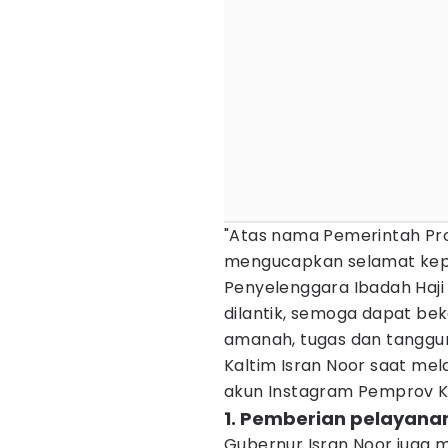
"Atas nama Pemerintah Pro
mengucapkan selamat kep
Penyelenggara Ibadah Haji
dilantik, semoga dapat b
amanah, tugas dan tanggu
Kaltim Isran Noor saat me
akun Instagram Pemprov K
1. Pemberian pelayana
Gubernur Isran Noor juga 