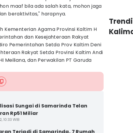
ohon maaf bila ada salah kata, mohon jaga
n beraktivitas," harapnya.
Trend
ah Kementerian Agama Provinsi Kaltim H
Kalim
erintahan dan Kesejahteraan Rakyat
Biro Pemerintahan Setda Prov Kaltim Deni
ahteraan Rakyat Setda Provinsi Kaltim Andi
I Meiliana, dan Perwakilan PT Garuda
isasi Sungai di Samarinda Telan
an Rp51 Miliar
2, 10:33 WIB
ran Terjadi di Samarinda, 7 Rumah