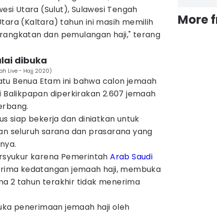
wesi Utara (Sulut), Sulawesi Tengah
More 
tara (Kaltara) tahun ini masih memilih
rangkatan dan pemulangan haji," terang
lai dibuka
ah Live - Hajj 2020)
atu Benua Etam ini bahwa calon jemaah
i Balikpapan diperkirakan 2.607 jemaah
terbang.
us siap bekerja dan diniatkan untuk
kan seluruh sarana dan prasarana yang
pnya.
bersyukur karena Pemerintah
Arab Saudi
ima kedatangan jemaah haji, membuka
a 2 tahun terakhir tidak menerima
ibuka penerimaan jemaah haji oleh