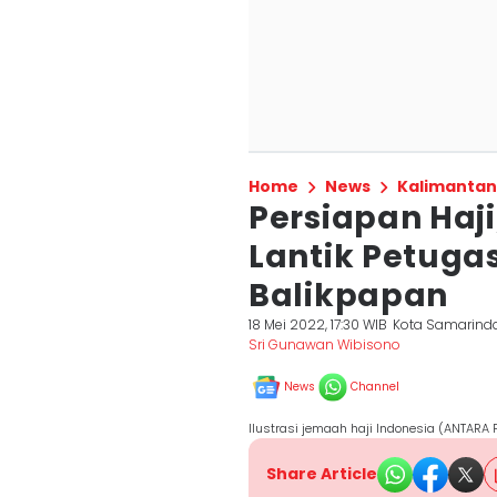
Home
News
Kalimantan
Persiapan Haj
Lantik Petuga
Balikpapan
18 Mei 2022, 17:30 WIB
Kota Samarind
Sri Gunawan Wibisono
News
Channel
Ilustrasi jemaah haji Indonesia (ANTARA
Share Article