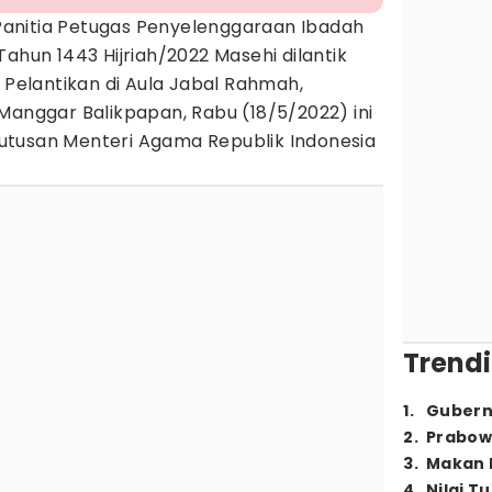
Panitia Petugas Penyelenggaraan Ibadah
ahun 1443 Hijriah/2022 Masehi dilantik
. Pelantikan di Aula Jabal Rahmah,
Manggar Balikpapan, Rabu (18/5/2022) ini
utusan Menteri Agama Republik Indonesia
Trendi
1
.
Gubern
2
.
Prabow
3
.
Makan B
4
.
Nilai T