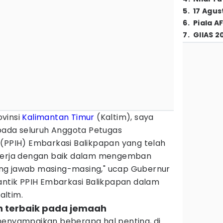
5
.
17 Agus
6
.
Piala A
7
.
GIIAS 2
vinsi
Kalimantan Timur
(Kaltim), saya
ada seluruh Anggota Petugas
 (PPIH) Embarkasi Balikpapan yang telah
ekerja dengan baik dalam mengemban
ng jawab masing-masing," ucap Gubernur
lantik PPIH Embarkasi Balikpapan dalam
altim.
n terbaik pada jemaah
menyampaikan beberapa hal penting, di