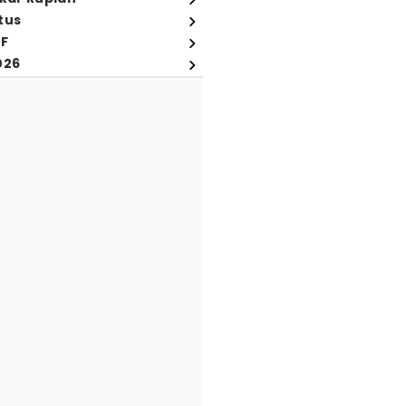
tus
FF
026