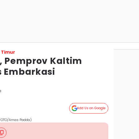
 Timur
i, Pemprov Kaltim
s Embarkasi
a
Add Us on Google
 FOTO/Arnas Padda)