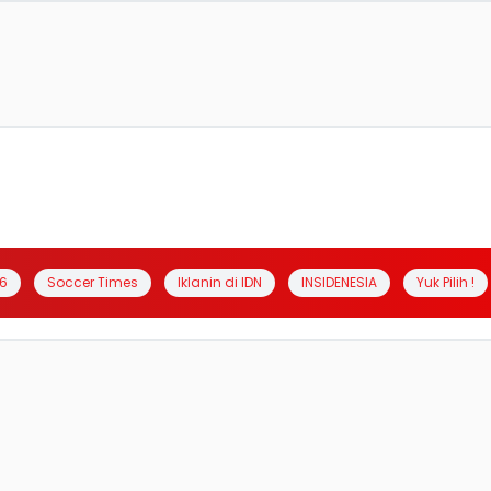
6
Soccer Times
Iklanin di IDN
INSIDENESIA
Yuk Pilih !