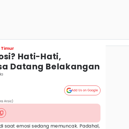
 Timur
si? Hati-Hati,
isa Datang Belakangan
da
Add Us on Google
ra Arsic)
jadi saat emosi sedang memuncak. Padahal,