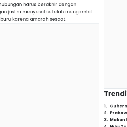
 hubungan harus berakhir dengan
gan justru menyesal setelah mengambil
-buru karena amarah sesaat.
Trendi
1
.
Gubern
2
.
Prabow
3
.
Makan B
4
.
Nilai T