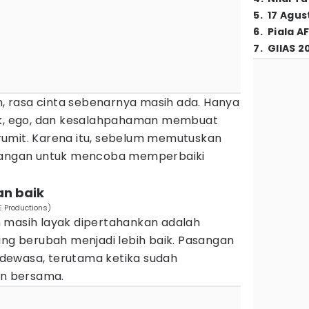
5
.
17 Agus
6
.
Piala A
7
.
GIIAS 2
 rasa cinta sebenarnya masih ada. Hanya
ruk, ego, dan kesalahpahaman membuat
umit. Karena itu, sebelum memutuskan
asangan untuk mencoba memperbaiki
an baik
 Productions)
 masih layak dipertahankan adalah
ing berubah menjadi lebih baik. Pasangan
ih dewasa, terutama ketika sudah
n bersama.