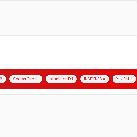
6
Soccer Times
Iklanin di IDN
INSIDENESIA
Yuk Pilih !