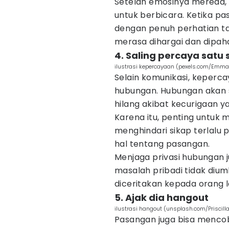
Setelah emosinya mereda, 
untuk berbicara. Ketika pa
dengan penuh perhatian 
merasa dihargai dan dipah
4. Saling percaya satu 
ilustrasi kepercayaan (pexels.com/Emma
Selain komunikasi, keperca
hubungan. Hubungan akan su
hilang akibat kecurigaan y
Karena itu, penting untu
menghindari sikap terlalu p
hal tentang pasangan.
Menjaga privasi hubungan j
masalah pribadi tidak dium
diceritakan kepada orang l
5. Ajak dia hangout
ilustrasi hangout (unsplash.com/Priscill
Pasangan juga bisa menc