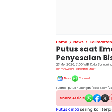
Home
News
Kalimantan
Putus saat Emo
Penyesalan B
23 Mei 2026, 21:00 WIB
Kota Samarin
Rismawarni Febrianti Mukti
News
Channel
ilustrasi putus hubungan (pexels.com/Ve
Share Article
Putus cinta
sering kali ter