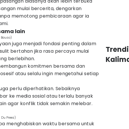
pasangan biasanya akan lebih terbuka
sangan mulai bercerita, dengarkan
tanpa memotong pembicaraan agar ia
ami.
sama lain
 Bauso)
yaan juga menjadi fondasi penting dalam
Trend
lit bertahan jika rasa percaya mulai
Kalim
ang berlebihan.
k membangun komitmen bersama dan
osesif atau selalu ingin mengetahui setiap
uga perlu diperhatikan. Sebaiknya
bar ke media sosial atau terlalu banyak
ain agar konflik tidak semakin melebar.
a Du Preez)
oba menghabiskan waktu bersama untuk