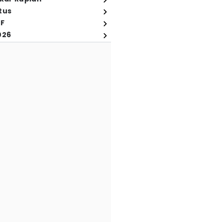
tus
FF
026