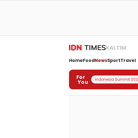
KALTIM
Home
Food
News
Sport
Travel
For
Indonesia Summit 202
You