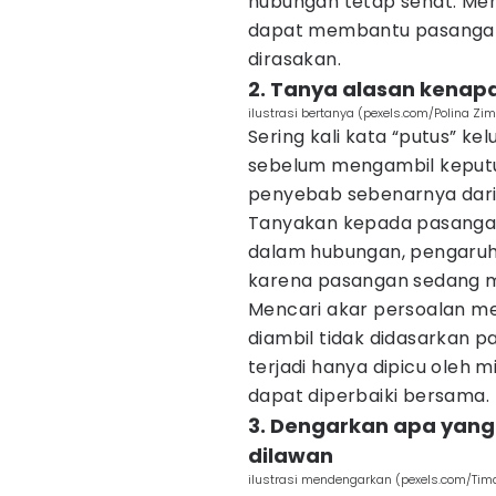
hubungan tetap sehat. Me
dapat membantu pasanga
dirasakan.
2. Tanya alasan kenap
ilustrasi bertanya (pexels.com/Polina Z
Sering kali kata “putus” kel
sebelum mengambil keputu
penyebab sebenarnya dari
Tanyakan kepada pasangan
dalam hubungan, pengaruh 
karena pasangan sedang m
Mencari akar persoalan men
diambil tidak didasarkan pa
terjadi hanya dipicu oleh
dapat diperbaiki bersama.
3. Dengarkan apa yang 
dilawan
ilustrasi mendengarkan (pexels.com/Tim