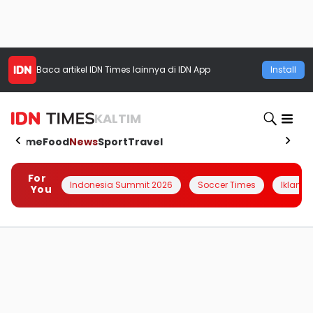
Baca artikel
IDN Times
lainnya di IDN App
Install
KALTIM
Home
Food
News
Sport
Travel
For
Indonesia Summit 2026
Soccer Times
Iklanin 
You