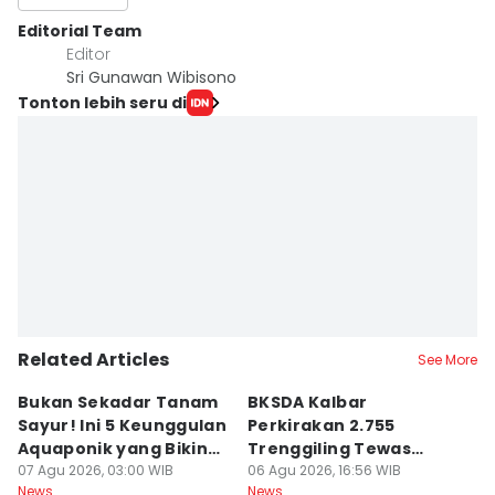
Editorial Team
Editor
Sri Gunawan Wibisono
Tonton lebih seru di
Related Articles
See More
Bukan Sekadar Tanam
BKSDA Kalbar
Be
Sayur! Ini 5 Keunggulan
Perkirakan 2.755
C
Aquaponik yang Bikin
Trenggiling Tewas
K
Takjub
07 Agu 2026, 03:00 WIB
untuk Dapat 551 Kg Sisik
06 Agu 2026, 16:56 WIB
M
06
News
News
Ne