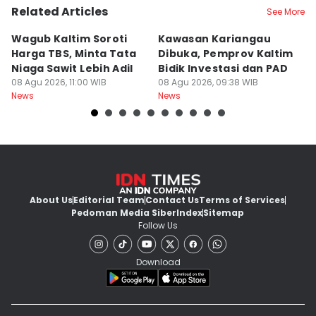
Related Articles
See More
Wagub Kaltim Soroti
Kawasan Kariangau
I
Harga TBS, Minta Tata
Dibuka, Pemprov Kaltim
L
Niaga Sawit Lebih Adil
Bidik Investasi dan PAD
C
08 Agu 2026, 11:00 WIB
08 Agu 2026, 09:38 WIB
K
08
News
News
Ne
About Us
Editorial Team
Contact Us
Terms of Services
Pedoman Media Siber
Index
Sitemap
Follow Us
Download