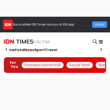
Baca artikel
IDN Times
lainnya di IDN App
Install
KALTIM
Home
Food
News
Sport
Travel
For
Indonesia Summit 2026
Soccer Times
Iklanin 
You