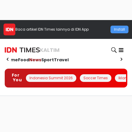
Baca artikel
IDN Times
lainnya di IDN App
Install
KALTIM
Home
Food
News
Sport
Travel
For
Indonesia Summit 2026
Soccer Times
Iklanin 
You