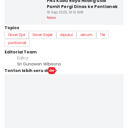
PNS Kubu Raya Hilang usai
Pamit Pergi Dinas ke Pontianak
16 Sep 2025, 19:13 WIB
News
Topics
Driver Ojol
Driver Gojek
dipukul
oknum
TNI
pontianak
Editorial Team
Editor
Sri Gunawan Wibisono
Tonton lebih seru di