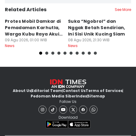
Related Articles
See More
Protes Mobil Damkar di
Suka “Ngobrol” dan
G
Pemadaman Karhutla,
Nggak Betah Sendirian,
Ke
Warga Kubu Raya Akui
Ini Sisi Unik Kucing Siam
K
Khilaf
09 Agu 2026, 01:00 WIB
08 Agu 2026, 21:30 WIB
08
News
News
Ne
About Us
Editorial Team
Contact Us
Terms of Services
Pedoman Media Siber
Index
Sitemap
Follow Us
Download