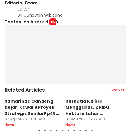
Editorial Team
Editor
Sri Gunawan Wibisono
Tonton lebih seru di
Related Articles
See More
Samarinda Gandeng
Karhutla Kalbar
P
Kejari Kawal 9 Proyek
Mengganas, 2 Ribu
D
Strategis Senilai Rp48
Hektare Lahan
P
Miliar
07 Agu 2026, 18:00 WIB
Terbakar saat Kemarau
07 Agu 2026, 17:22 WIB
P
07
News
News
Ne