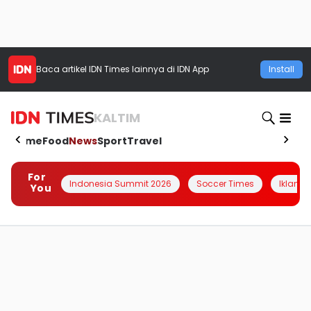
Baca artikel
IDN Times
lainnya di IDN App
Install
KALTIM
Home
Food
News
Sport
Travel
For
Indonesia Summit 2026
Soccer Times
Iklanin 
You