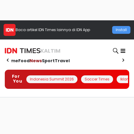
Baca artikel
IDN Times
lainnya di IDN App
Install
KALTIM
Home
Food
News
Sport
Travel
For
Indonesia Summit 2026
Soccer Times
Iklanin 
You