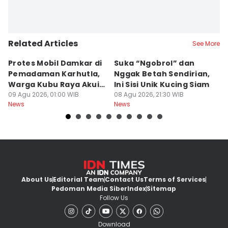
Related Articles
See More
Protes Mobil Damkar di
Suka “Ngobrol” dan
G
Pemadaman Karhutla,
Nggak Betah Sendirian,
Ke
Warga Kubu Raya Akui
Ini Sisi Unik Kucing Siam
K
Khilaf
09 Agu 2026, 01:00 WIB
08 Agu 2026, 21:30 WIB
08
News
News
Ne
About Us
Editorial Team
Contact Us
Terms of Services
Pedoman Media Siber
Index
Sitemap
Follow Us
Download