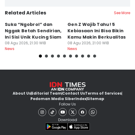
Related Articles
See More
Suka “Ngobrol” dan
Gen Z Wajib Tahu! 5
B
Nggak Betah Sendirian,
Kebiasaan Ini Bisa Bikin
B
Ini Sisi Unik Kucing Siam
Kamu Makin Berkualitas
T
08 Agu 2026, 21:30 WIB
08 Agu 2026, 21:00 WIB
H
08
News
News
Ne
About Us
Editorial Team
Contact Us
Terms of Services
Pedoman Media Siber
Index
Sitemap
Follow Us
Download