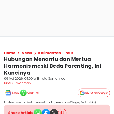
Home
News
Kalimantan Timur
Hubungan Menantu dan Mertua
Harmonis meski Beda Parenting, Ini
Kuncinya
09 Mei 2026, 04:00 WIB
Kota Samarinda
Binti Nur Rohmah
News
Channel
Add Us on Google
Ilustrasi mertua ikut merawat anak (pexels.com/Sergey Makashin)
Share Article