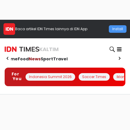
Baca artikel
IDN Times
lainnya di IDN App
Install
KALTIM
Home
Food
News
Sport
Travel
For
Indonesia Summit 2026
Soccer Times
Iklanin 
You