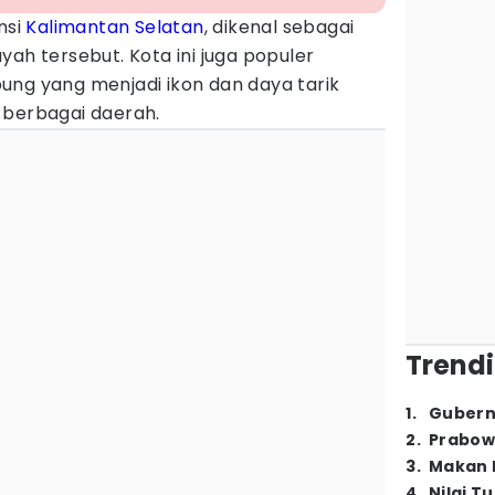
insi
Kalimantan Selatan
, dikenal sebagai
yah tersebut. Kota ini juga populer
ung yang menjadi ikon dan daya tarik
 berbagai daerah.
Trendi
1
.
Gubern
2
.
Prabow
3
.
Makan B
4
.
Nilai T