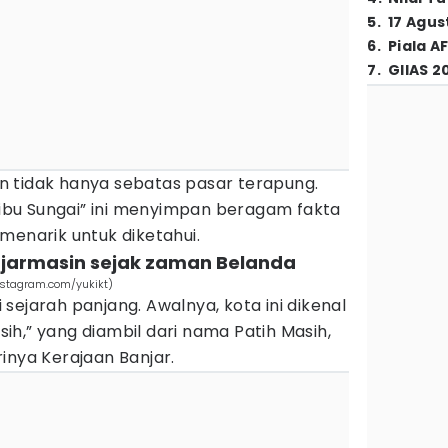
5
.
17 Agus
6
.
Piala A
7
.
GIIAS 2
 tidak hanya sebatas pasar terapung.
eribu Sungai” ini menyimpan beragam fakta
menarik untuk diketahui.
njarmasin sejak zaman Belanda
instagram.com/yukikt)
sejarah panjang. Awalnya, kota ini dikenal
h,” yang diambil dari nama Patih Masih,
inya Kerajaan Banjar.