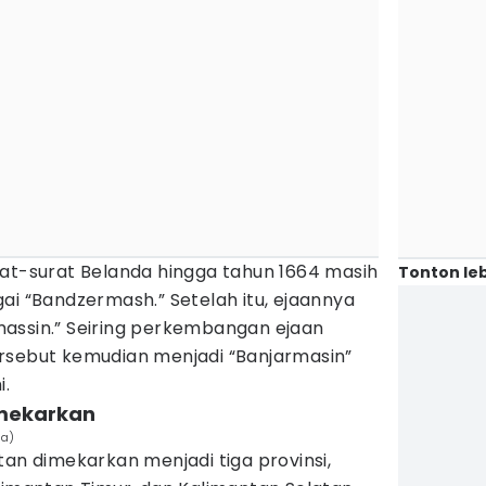
rat-surat Belanda hingga tahun 1664 masih
Tonton leb
ai “Bandzermash.” Setelah itu, ejaannya
assin.” Seiring perkembangan ejaan
rsebut kemudian menjadi “Banjarmasin”
i.
imekarkan
ia)
tan dimekarkan menjadi tiga provinsi,