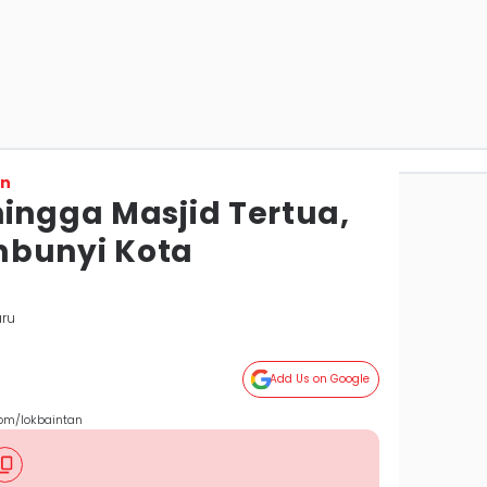
on
hingga Masjid Tertua,
mbunyi Kota
aru
Add Us on Google
com/lokbaintan