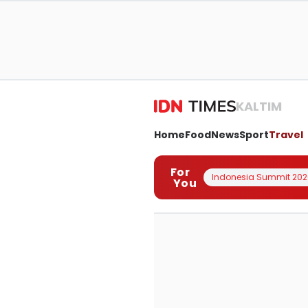
KALTIM
Home
Food
News
Sport
Travel
For
Indonesia Summit 202
You