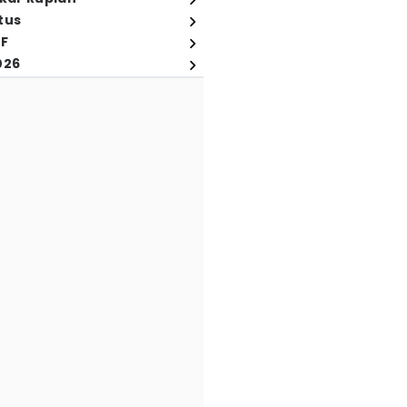
tus
FF
026