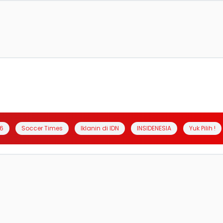
6
Soccer Times
Iklanin di IDN
INSIDENESIA
Yuk Pilih !