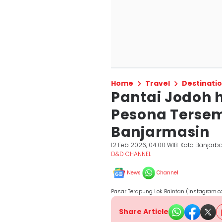
Home
Travel
Destinati
Pantai Jodoh 
Pesona Terse
Banjarmasin
12 Feb 2026, 04:00 WIB
Kota Banjarb
D&D CHANNEL
News
Channel
Pasar Terapung Lok Baintan (instagram.
Share Article