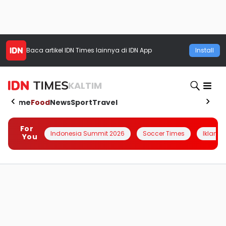
Baca artikel
IDN Times
lainnya di IDN App
Install
KALTIM
Home
Food
News
Sport
Travel
For
Indonesia Summit 2026
Soccer Times
Iklanin 
You