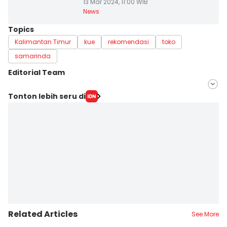
13 Mar 2024, 11:00 WIB
News
Topics
Kalimantan Timur
kue
rekomendasi
toko
samarinda
Editorial Team
Editor
Tonton lebih seru di
Linggauni -
Editor
Sri Gunawan Wibisono
Related Articles
See More