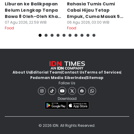
Liburan ke Balikpapan
Rahasia Tumis Cumi
9 
Belum Lengkap Tanpa
Cabai Hijau Tetap
K
Bawa 8 Oleh-Oleh Khas
Empuk, Cuma Masak 5
Di
Ini
07 Agu 2026, 22:59 WIB
Menit!
06 Agu 2026, 03:00 WIB
u
05
Food
Food
Fo
About Us
Editorial Team
Contact Us
Terms of Services
Pedoman Media Siber
Index
Sitemap
Follow Us
Download
© 2026 IDN. All Rights Reserved.