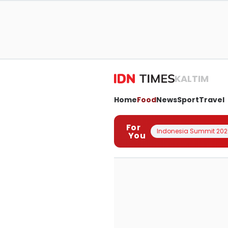
KALTIM
Home
Food
News
Sport
Travel
For
Indonesia Summit 202
You