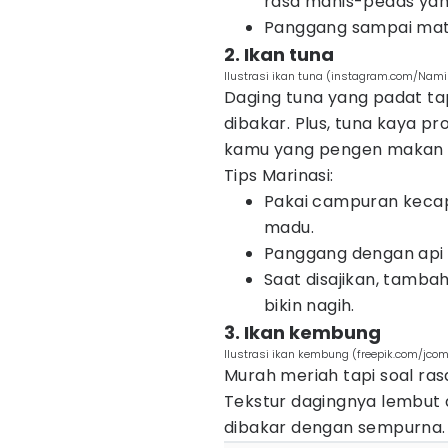
rasa manis-pedas yan
Panggang sampai mata
2. Ikan tuna
Ilustrasi ikan tuna (instagram.com/Nam
Daging tuna yang padat tapi
dibakar. Plus, tuna kaya p
kamu yang pengen makan e
Tips Marinasi:
Pakai campuran kecap 
madu.
Panggang dengan api 
Saat disajikan, tamba
bikin nagih.
3. Ikan kembung
Ilustrasi ikan kembung (freepik.com/jco
Murah meriah tapi soal ra
Tekstur dagingnya lembut da
dibakar dengan sempurna.