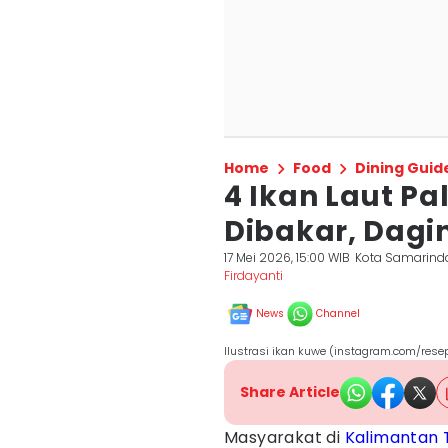
Home
Food
Dining Guid
4 Ikan Laut P
Dibakar, Dagi
17 Mei 2026, 15:00 WIB
Kota Samarind
Firdayanti
News
Channel
Ilustrasi ikan kuwe (instagram.com/res
Share Article
Masyarakat di
Kalimantan 