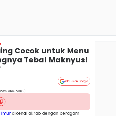
e
aling Cocok untuk Menu
ngnya Tebal Maknyus!
a
Add Us on Google
epcemilanbundaku)
Timur
dikenal akrab dengan beragam