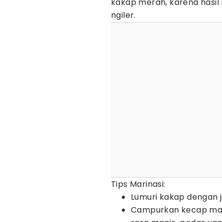
kakap merah, karena hasil
ngiler.
Tips Marinasi:
Lumuri kakap dengan je
Campurkan kecap mani