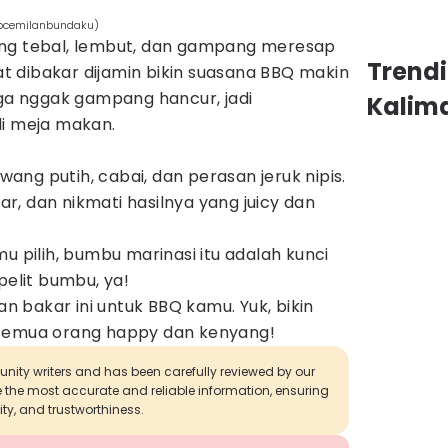
epcemilanbundaku)
ang tebal, lembut, dan gampang meresap
Trend
 dibakar dijamin bikin suasana BBQ makin
i juga nggak gampang hancur, jadi
Kalim
di meja makan.
ng putih, cabai, dan perasan jeruk nipis.
, dan nikmati hasilnya yang juicy dan
u pilih, bumbu marinasi itu adalah kunci
pelit bumbu, ya!
 bakar ini untuk BBQ kamu. Yuk, bikin
 semua orang happy dan kenyang!
munity writers and has been carefully reviewed by our
de the most accurate and reliable information, ensuring
ity, and trustworthiness.