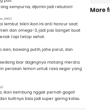
g pas.
ng sempurna, dijamin jadi rebutan!
More 
ira_1982)
 lembut bikin ikan ini anti hancur saat
rotein dan omega-3, jadi pas banget buat
nak tapi tetap sehat.
asin, bawang putih, jahe parut, dan
sedang biar dagingnya matang merata.
hin perasan lemon untuk rasa segar yang
mp)
sa, ikan kembung nggak pernah gagal!
n kulitnya bisa jadi super garing kalau