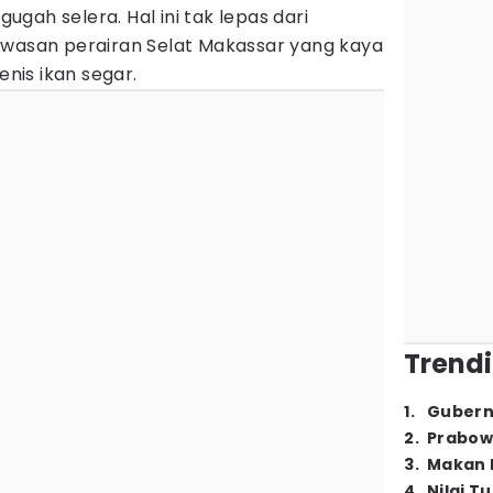
gah selera. Hal ini tak lepas dari
awasan perairan Selat Makassar yang kaya
enis ikan segar.
Trendi
1
.
Gubern
2
.
Prabow
3
.
Makan B
4
.
Nilai T