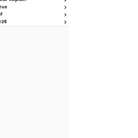
tus
FF
026