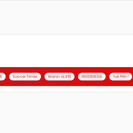
6
Soccer Times
Iklanin di IDN
INSIDENESIA
Yuk Pilih !