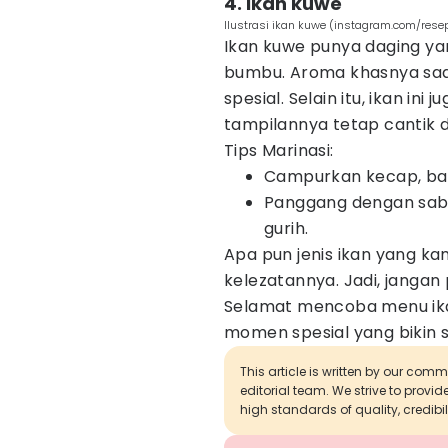
4. Ikan kuwe
Ilustrasi ikan kuwe (instagram.com/res
Ikan kuwe punya daging y
bumbu. Aroma khasnya saat
spesial. Selain itu, ikan in
tampilannya tetap cantik 
Tips Marinasi:
Campurkan kecap, bawa
Panggang dengan sabar
gurih.
Apa pun jenis ikan yang kam
kelezatannya. Jadi, jangan 
Selamat mencoba menu ikan
momen spesial yang bikin
This article is written by our com
editorial team. We strive to provi
high standards of quality, credibil