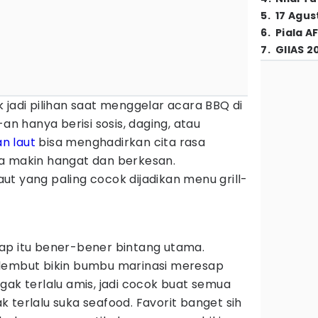
5
.
17 Agus
6
.
Piala A
7
.
GIIAS 2
 jadi pilihan saat menggelar acara BBQ di
-an hanya berisi sosis, daging, atau
an laut
bisa menghadirkan cita rasa
a makin hangat dan berkesan.
laut yang paling cocok dijadikan menu grill-
ap itu bener-bener bintang utama.
 lembut bikin bumbu marinasi meresap
gak terlalu amis, jadi cocok buat semua
 terlalu suka seafood. Favorit banget sih