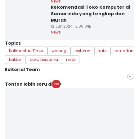
News
Rekomendasi Toko Komputer di
Samarinda yang Lengkap dan
Murah
12 Jun 2024, 12:00 WIB
News
Topics
Kalimantan Timur
warung
restoran
kafe
ramadan
bukber
buka bersama
resto
Editorial Team
Editor
Tonton lebih seru di
Linggauni -
Editor
Sri Gunawan Wibisono