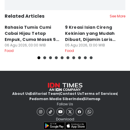
Related Articles
See More
Rahasia Tumis Cumi
9 Kreasi Isian Cireng
R
Cabai Hijau Tetap
Kekinian yang Mudah
G
Empuk, Cuma Masak 5
Dibuat, Dijamin Laris
N
Menit!
06 Agu 2026, 03:00 WIB
untuk Jualan
05 Agu 2026, 13:00 WIB
K
05
Food
Food
Fo
About Us
Editorial Team
Contact Us
Terms of Services
Pedoman Media Siber
Index
Sitemap
Follow Us
Download