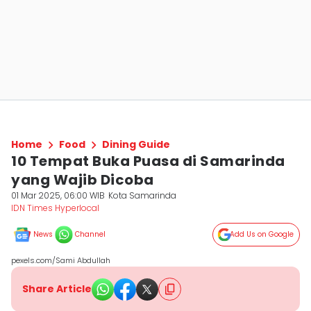
Home
Food
Dining Guide
10 Tempat Buka Puasa di Samarinda
yang Wajib Dicoba
01 Mar 2025, 06:00 WIB
Kota Samarinda
IDN Times Hyperlocal
News
Channel
Add Us on Google
pexels.com/Sami Abdullah
Share Article