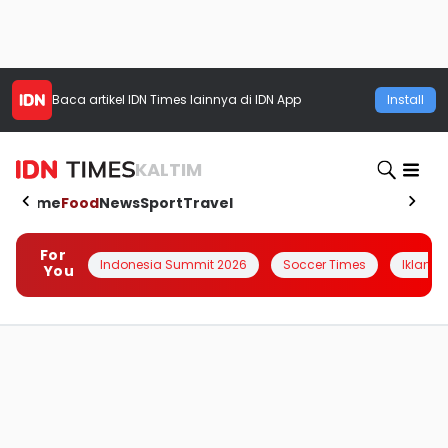
Baca artikel
IDN Times
lainnya di IDN App
Install
KALTIM
Home
Food
News
Sport
Travel
For
Indonesia Summit 2026
Soccer Times
Iklanin 
You