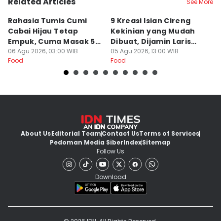
Related Articles
See More
Rahasia Tumis Cumi
9 Kreasi Isian Cireng
R
Cabai Hijau Tetap
Kekinian yang Mudah
G
Empuk, Cuma Masak 5
Dibuat, Dijamin Laris
N
Menit!
06 Agu 2026, 03:00 WIB
untuk Jualan
05 Agu 2026, 13:00 WIB
K
05
Food
Food
Fo
About Us
Editorial Team
Contact Us
Terms of Services
Pedoman Media Siber
Index
Sitemap
Follow Us
Download