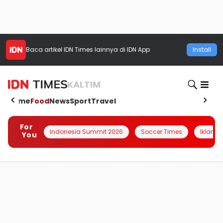
Baca artikel
IDN Times
lainnya di IDN App
Install
KALTIM
Home
Food
News
Sport
Travel
For
Indonesia Summit 2026
Soccer Times
Iklanin 
You