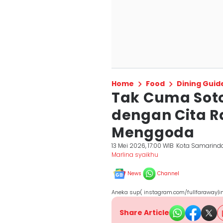
Home
Food
Dining Guid
Tak Cuma Soto!
dengan Cita R
Menggoda
13 Mei 2026, 17:00 WIB
Kota Samarind
Marlina syaikhu
News
Channel
Aneka sup( instagram.com/fullfaraway|in
Share Article