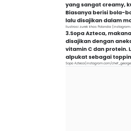
yang sangat creamy, k
Biasanya berisi bola-b
lalu disajikan dalam m
Ilustrasi zurek khas Polandia (instagram.
3.Sopa Azteca, makanan
disajikan dengan an
vitamin C dan protein.
alpukat sebagai topp
Sopa Azteca(instagram.com/chef_georg