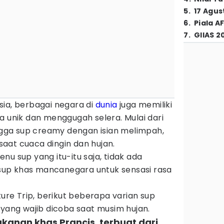
5
.
17 Agus
6
.
Piala A
7
.
GIIAS 2
sia, berbagai negara di
dunia
juga memiliki
a unik dan menggugah selera. Mulai dari
ga sup creamy dengan isian melimpah,
aat cuaca dingin dan hujan.
nu sup yang itu-itu saja, tidak ada
up khas mancanegara untuk sensasi rasa
ture Trip, berikut beberapa varian sup
yang wajib dicoba saat musim hujan.
kanan khas Prancis, terbuat dari