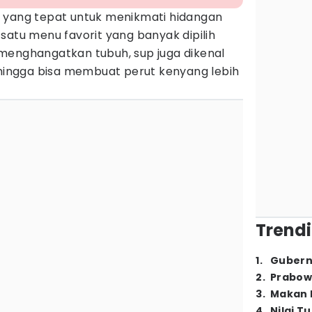
 yang tepat untuk menikmati hidangan
satu menu favorit yang banyak dipilih
menghangatkan tubuh, sup juga dikenal
ehingga bisa membuat perut kenyang lebih
Trendi
1
.
Gubern
2
.
Prabow
3
.
Makan B
4
.
Nilai T