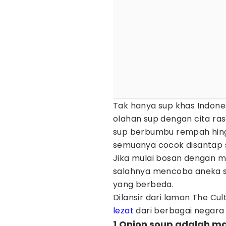
Tak hanya sup khas Indone
olahan sup dengan cita ras
sup berbumbu rempah hing
semuanya cocok disantap s
Jika mulai bosan dengan me
salahnya mencoba aneka s
yang berbeda.
Dilansir dari laman The Cul
lezat
dari berbagai negara 
1.Onion soup adalah ma