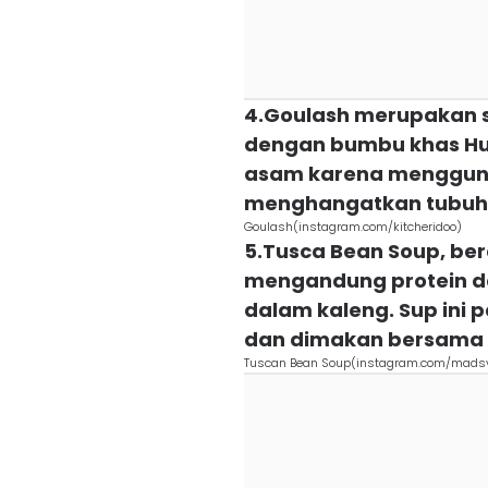
4.Goulash merupakan s
dengan bumbu khas Hun
asam karena mengguna
menghangatkan tubuh 
Goulash(instagram.com/kitcheridoo)
5.Tusca Bean Soup, bera
mengandung protein d
dalam kaleng. Sup ini 
dan dimakan bersama r
Tuscan Bean Soup(instagram.com/mads