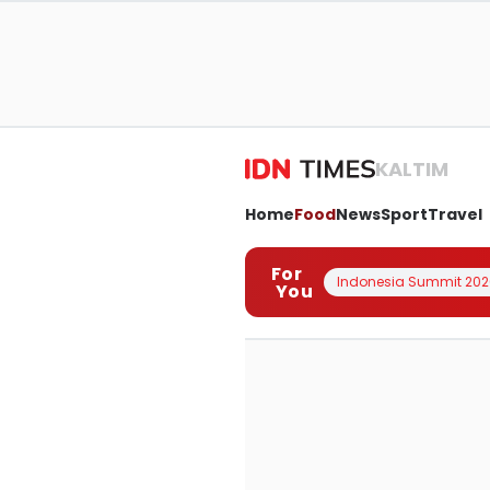
KALTIM
Home
Food
News
Sport
Travel
For
Indonesia Summit 202
You