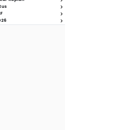
tus
FF
026