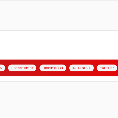
6
Soccer Times
Iklanin di IDN
INSIDENESIA
Yuk Pilih !