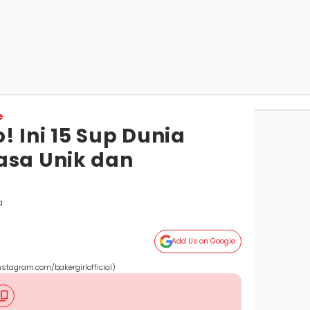
e
 Ini 15 Sup Dunia
asa Unik dan
a
Add Us on Google
stagram.com/bakergirlofficial)