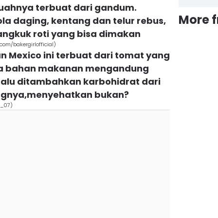
uahnya terbuat dari gandum.
More 
ola daging, kentang dan telur rebus,
angkuk roti yang bisa dimakan
com/bakergirlofficial)
 Mexico ini terbuat dari tomat yang
eka bahan makanan mengandung
 Lalu ditambahkan karbohidrat dari
ingnya,menyehatkan bukan?
e_07)