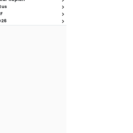
tus
FF
026