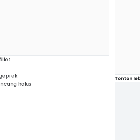
llet
 geprek
Tonton leb
incang halus