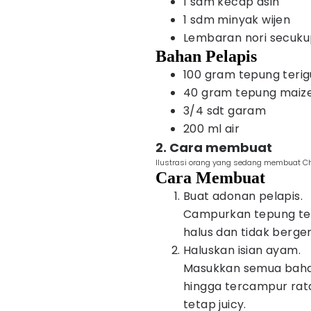
1 sdm kecap asin
1 sdm minyak wijen
Lembaran nori secuk
Bahan Pelapis
100 gram tepung terig
40 gram tepung maiz
3/4 sdt garam
200 ml air
2. Cara membuat
Ilustrasi orang yang sedang membuat Ch
Cara Membuat
Buat adonan pelapis.
Campurkan tepung teri
halus dan tidak bergerin
Haluskan isian ayam.
Masukkan semua bahan
hingga tercampur rata
tetap juicy.