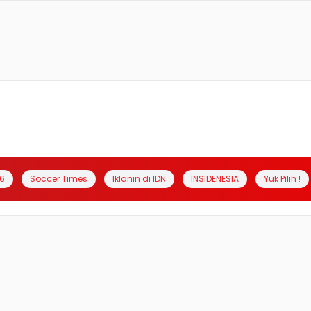
6
Soccer Times
Iklanin di IDN
INSIDENESIA
Yuk Pilih !