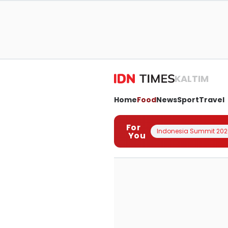
KALTIM
Home
Food
News
Sport
Travel
For
Indonesia Summit 202
You