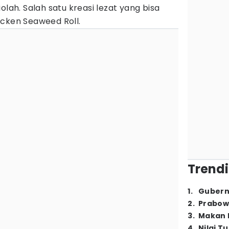
olah. Salah satu kreasi lezat yang bisa
icken Seaweed Roll.
Trendi
1
.
Gubern
2
.
Prabow
3
.
Makan B
4
.
Nilai T