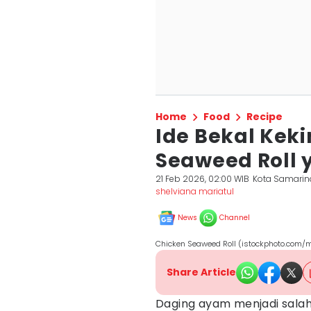
Home
Food
Recipe
Ide Bekal Kek
Seaweed Roll 
21 Feb 2026, 02:00 WIB
Kota Samari
shelviana mariatul
News
Channel
Chicken Seaweed Roll (istockphoto.com/
Share Article
Daging ayam menjadi salah