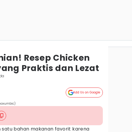
inian! Resep Chicken
yang Praktis dan Lezat
nda
Add Us on Google
moxumbic)
 satu bahan makanan favorit karena