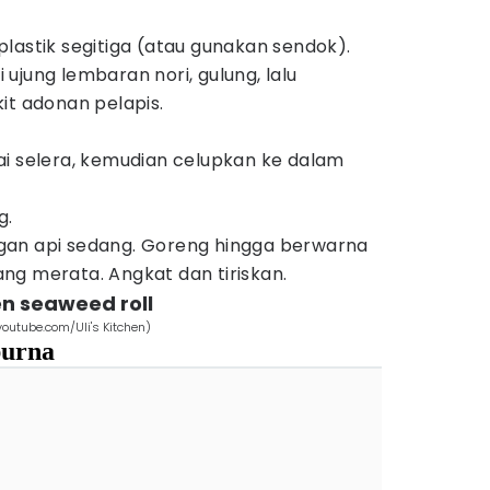
lastik segitiga (atau gunakan sendok).
ujung lembaran nori, gulung, lalu
it adonan pelapis.
i selera, kemudian celupkan ke dalam
g.
an api sedang. Goreng hingga berwarna
g merata. Angkat dan tiriskan.
n seaweed roll
outube.com/Uli's Kitchen)
purna