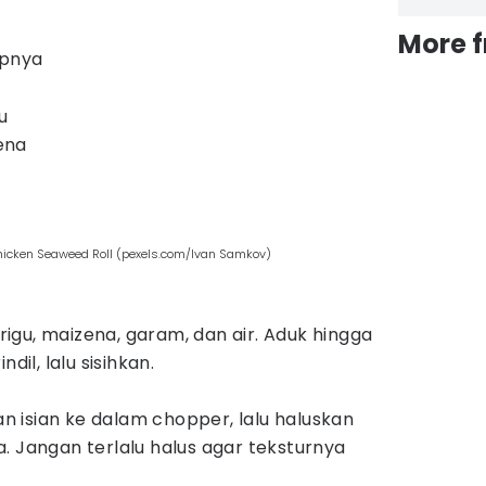
More 
upnya
u
ena
icken Seaweed Roll (pexels.com/Ivan Samkov)
gu, maizena, garam, dan air. Aduk hingga
dil, lalu sisihkan.
 isian ke dalam chopper, lalu haluskan
. Jangan terlalu halus agar teksturnya