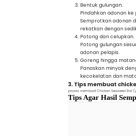
Bentuk gulungan.
Pindahkan adonan ke p
Semprotkan adonan di 
rekatkan dengan sedik
Potong dan celupkan.
Potong gulungan sesua
adonan pelapis.
Goreng hingga matan
Panaskan minyak deng
kecokelatan dan matan
3. Tips membuat chicke
proses membuat Chicken Seaweed Roll (y
Tips Agar Hasil Sem