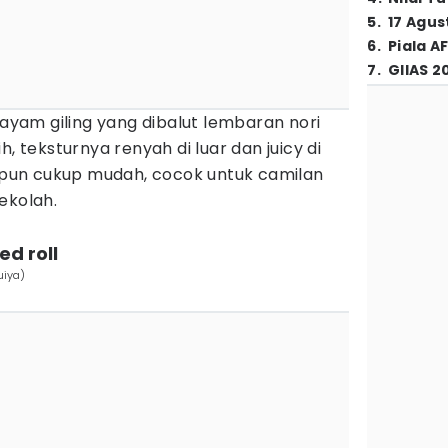
5
.
17 Agus
6
.
Piala A
7
.
GIIAS 2
 ayam giling yang dibalut lembaran nori
h, teksturnya renyah di luar dan juicy di
un cukup mudah, cocok untuk camilan
ekolah.
d roll
uiya)