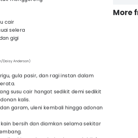
More 
u cair
ai selera
an gigi
om/Daisy Anderson)
gu, gula pasir, dan ragi instan dalam
erata.
uang susu cair hangat sedikit demi sedikit
adonan kalis.
an garam, uleni kembali hingga adonan
kain bersih dan diamkan selama sekitar
gembang.