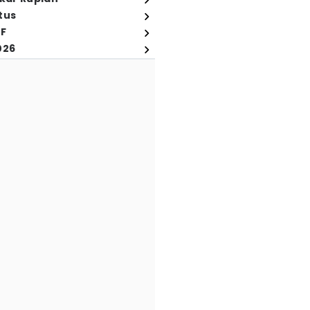
tus
FF
026