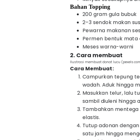
Bahan Topping
200 gram gula bubuk
2–3 sendok makan sus
Pewarna makanan sesu
Permen bentuk mata d
Meses warna-warni
2. Cara membuat
Ilustrasi membuat donat lucu (pexels.c
Cara Membuat:
Campurkan tepung teri
wadah. Aduk hingga m
Masukkan telur, lalu t
sambil diuleni hingga 
Tambahkan mentega d
elastis.
Tutup adonan dengan 
satu jam hingga men