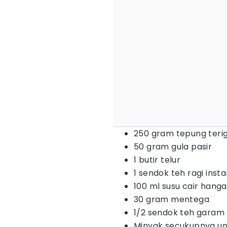
250 gram tepung teri
50 gram gula pasir
1 butir telur
1 sendok teh ragi inst
100 ml susu cair hanga
30 gram mentega
1/2 sendok teh garam
Minyak secukupnya u