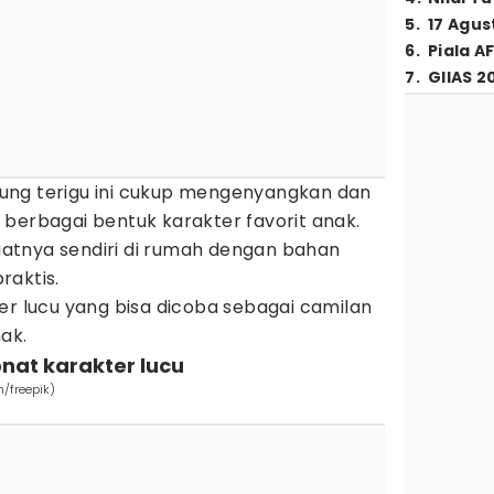
5
.
17 Agus
6
.
Piala A
7
.
GIIAS 2
ung terigu ini cukup mengenyangkan dan
berbagai bentuk karakter favorit anak.
atnya sendiri di rumah dengan bahan
raktis.
er lucu yang bisa dicoba sebagai camilan
nak.
nat karakter lucu
m/freepik)