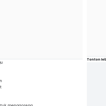
Tonton leb
gu
an
t
ntuk menggoreng