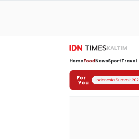
KALTIM
Home
Food
News
Sport
Travel
For
Indonesia Summit 202
You