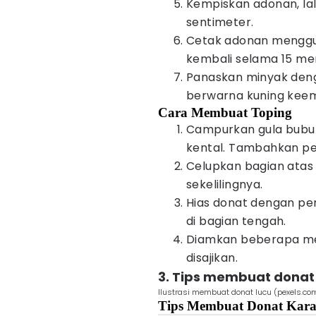
Kempiskan adonan, lalu
sentimeter.
Cetak adonan menggu
kembali selama 15 men
Panaskan minyak deng
berwarna kuning keema
Cara Membuat Toping
Campurkan gula bubuk
kental. Tambahkan pe
Celupkan bagian atas 
sekelilingnya.
Hias donat dengan pe
di bagian tengah.
Diamkan beberapa me
disajikan.
3. Tips membuat donat 
Ilustrasi membuat donat lucu (pexels.c
Tips Membuat Donat Kara