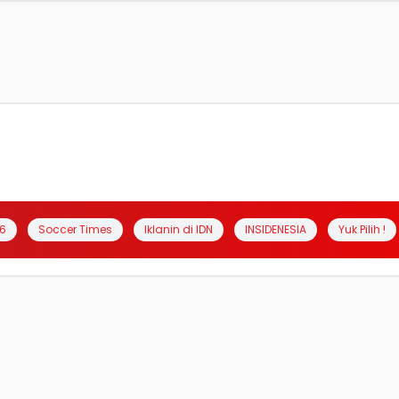
6
Soccer Times
Iklanin di IDN
INSIDENESIA
Yuk Pilih !