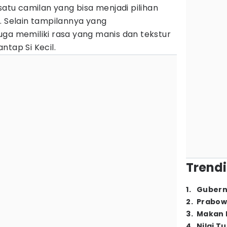
satu camilan yang bisa menjadi pilihan
. Selain tampilannya yang
uga memiliki rasa yang manis dan tekstur
ntap Si Kecil.
Trendi
1
.
Gubern
2
.
Prabow
3
.
Makan B
4
.
Nilai T