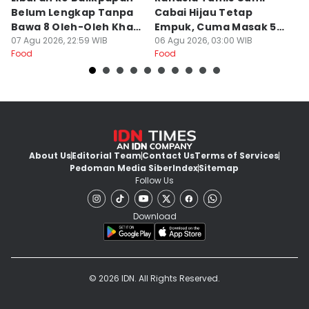
Belum Lengkap Tanpa
Cabai Hijau Tetap
K
Bawa 8 Oleh-Oleh Khas
Empuk, Cuma Masak 5
Di
Ini
07 Agu 2026, 22:59 WIB
Menit!
06 Agu 2026, 03:00 WIB
u
05
Food
Food
Fo
About Us
Editorial Team
Contact Us
Terms of Services
Pedoman Media Siber
Index
Sitemap
Follow Us
Download
© 2026 IDN. All Rights Reserved.