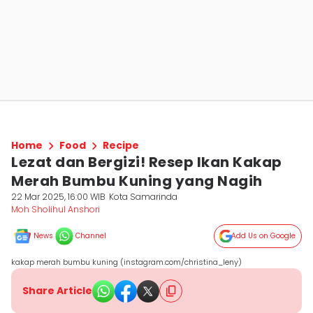
Home
Food
Recipe
Lezat dan Bergizi! Resep Ikan Kakap
Merah Bumbu Kuning yang Nagih
22 Mar 2025, 16:00 WIB
Kota Samarinda
Moh Sholihul Anshori
News
Channel
Add Us on Google
kakap merah bumbu kuning (instagram.com/christina_leny)
Share Article