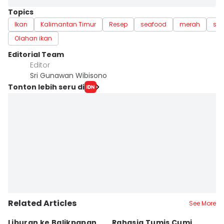
Topics
Ikan
Kalimantan Timur
Resep
seafood
merah
sa
Olahan ikan
Editorial Team
Editor
Sri Gunawan Wibisono
Tonton lebih seru di
Related Articles
See More
Liburan ke Balikpapan
Rahasia Tumis Cumi
9 