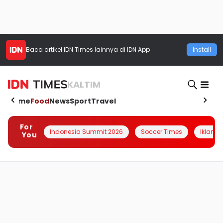
Baca artikel
IDN Times
lainnya di IDN App
Install
KALTIM
Home
Food
News
Sport
Travel
For
Indonesia Summit 2026
Soccer Times
Iklanin 
You