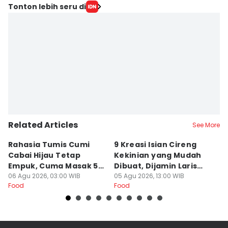
Tonton lebih seru di
Related Articles
See More
Rahasia Tumis Cumi
9 Kreasi Isian Cireng
R
Cabai Hijau Tetap
Kekinian yang Mudah
G
Empuk, Cuma Masak 5
Dibuat, Dijamin Laris
N
Menit!
06 Agu 2026, 03:00 WIB
untuk Jualan
05 Agu 2026, 13:00 WIB
K
05
Food
Food
Fo