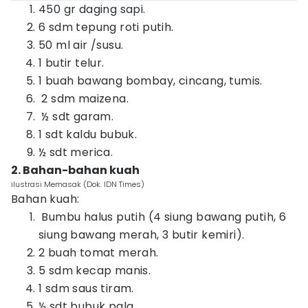
450 gr daging sapi.
6 sdm tepung roti putih.
50 ml air /susu.
1 butir telur.
1 buah bawang bombay, cincang, tumis.
2 sdm maizena.
½ sdt garam.
1 sdt kaldu bubuk.
½ sdt merica.
2. Bahan-bahan kuah
ilustrasi Memasak (Dok. IDN Times)
Bahan kuah:
Bumbu halus putih (4 siung bawang putih, 6
siung bawang merah, 3 butir kemiri).
2 buah tomat merah.
5 sdm kecap manis.
1 sdm saus tiram.
½ sdt bubuk pala.