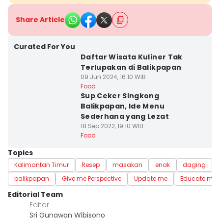
Share Article
Curated For You
Daftar Wisata Kuliner Tak
Terlupakan di Balikpapan
09 Jun 2024, 16:10 WIB
Food
Sup Ceker Singkong
Balikpapan, Ide Menu
Sederhana yang Lezat
18 Sep 2022, 19:10 WIB
Food
Topics
Kalimantan Timur
Resep
masakan
enak
daging
balikpapan
Give me Perspective
Update me
Educate me
Editorial Team
Editor
Sri Gunawan Wibisono