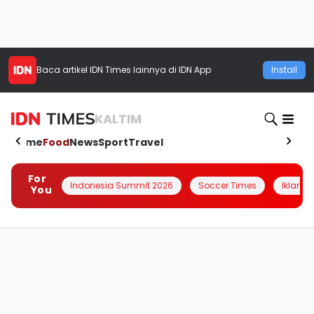
Baca artikel
IDN Times
lainnya di IDN App
Install
KALTIM
Home
Food
News
Sport
Travel
For
Indonesia Summit 2026
Soccer Times
Iklanin 
You