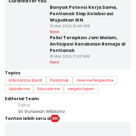
Curated For You
Banyak Potensi Kerja Sama,
Pontianak Siap Kolaborasi
Wujudkan IKN
15 Mar 2024, 15:46 WIB
News
Polisi Terapkan Jam Malam,
Antisipasi Kenakalan Remaja di
Pontianak
16 Mar 2024, 17:00 WIB
News
Topics
Kalimantan Barat
Pontianak
Give me Perspective
Update me
Educate me
senjata tajam
Editorial Team
Editor
Sri Gunawan Wibisono
Tonton lebih seru di