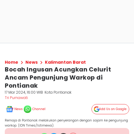
Home
News
Kalimantan Barat
Bocah Ingusan Acungkan Celurit
Ancam Pengunjung Warkop di
Pontianak
17 Mar 2024, 16:00 WIB
Kota Pontianak
Tri Purnawati
News
Channel
Add Us on Google
Remaja di Pontianak melakukan penyerangan dengan sajam ke pengunjung
warkop. (IDN Times/Istimewa).