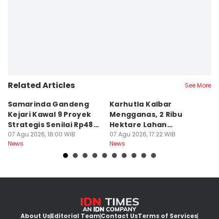
Related Articles
See More
Samarinda Gandeng
Karhutla Kalbar
P
Kejari Kawal 9 Proyek
Mengganas, 2 Ribu
D
Strategis Senilai Rp48
Hektare Lahan
P
Miliar
07 Agu 2026, 18:00 WIB
Terbakar saat Kemarau
07 Agu 2026, 17:22 WIB
P
07
News
News
Ne
About Us
Editorial Team
Contact Us
Terms of Services