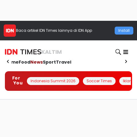
Baca artikel
IDN Times
lainnya di IDN App
Install
KALTIM
Home
Food
News
Sport
Travel
For
Indonesia Summit 2026
Soccer Times
Iklanin 
You