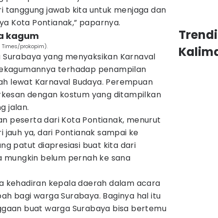
ri tanggung jawab kita untuk menjaga dan
ya Kota Pontianak,” paparnya.
Trend
ya kagum
N Times/prokopim).
Kalim
ga Surabaya yang menyaksikan Karnaval
ekagumannya terhadap penampilan
rah lewat Karnaval Budaya. Perempuan
terkesan dengan kostum yang ditampilkan
g jalan.
an peserta dari Kota Pontianak, menurut
i jauh ya, dari Pontianak sampai ke
ng patut diapresiasi buat kita dari
 mungkin belum pernah ke sana
 kehadiran kepala daerah dalam acara
bah bagi warga Surabaya. Baginya hal itu
gaan buat warga Surabaya bisa bertemu