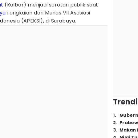
at
(Kalbar) menjadi sorotan publik saat
ya
rangkaian dari Munas VII Asosiasi
donesia (APEKSI), di Surabaya.
Trendi
1
.
Gubern
2
.
Prabow
3
.
Makan B
4
.
Nilai T