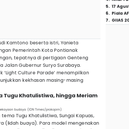
5
.
17 Agus
6
.
Piala A
7
.
GIIAS 2
sdi Kamtono beserta istri, Yanieta
ongan Pemerintah Kota Pontianak
ungan, tepatnya di pertigaan Genteng
uda Jalan Gubernur Suryo Surabaya.
uk ‘Light Culture Parade’ menampilkan
unjukkan kekhasan masing-masing
a Tugu Khatulistiwa, hingga Meriam
ekayaan budaya. (IDN Times/prokopim).
tema Tugu Khatulistiwa, Sungai Kapuas,
ra (lidah buaya). Para model mengenakan