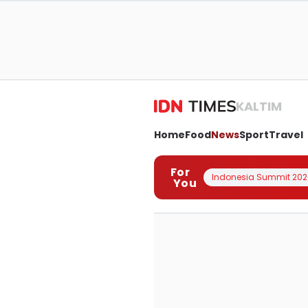
KALTIM
Home
Food
News
Sport
Travel
For
Indonesia Summit 202
You