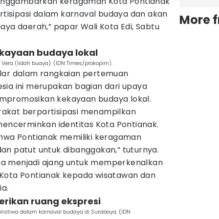
 menggambarkan keragaman Kota Pontianak
artisipasi dalam karnaval budaya dan akan
More 
aya daerah,” papar Wali Kota Edi, Sabtu
ekayaan budaya lokal
Vera (lidah buaya). (IDN Times/prokopim).
elar dalam rangkaian pertemuan
sia ini merupakan bagian dari upaya
mpromosikan kekayaan budaya lokal.
akat berpartisipasi menampilkan
mencerminkan identitas Kota Pontianak.
ahwa Pontianak memiliki keragaman
an patut untuk dibanggakan,” tuturnya.
juga menjadi ajang untuk memperkenalkan
 Kota Pontianak kepada wisatawan dan
ia.
erikan ruang ekspresi
listiwa dalam karnaval budaya di Surabaya. (IDN