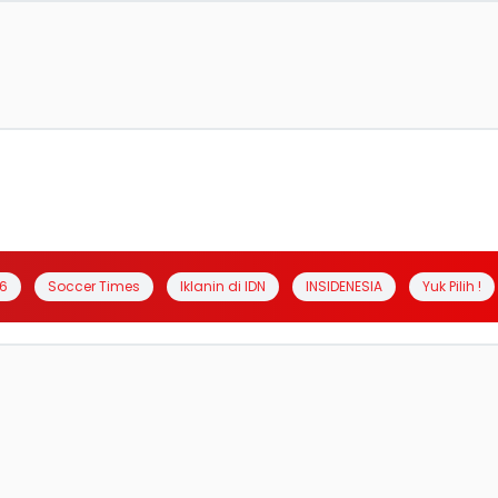
6
Soccer Times
Iklanin di IDN
INSIDENESIA
Yuk Pilih !