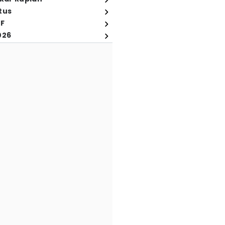
tus
FF
026