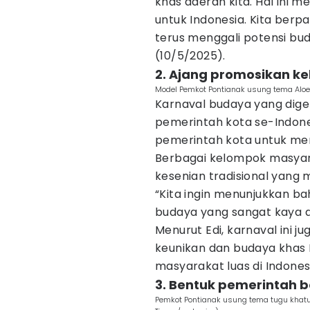
khas daerah kita. Hal ini
untuk Indonesia. Kita berp
terus menggali potensi bud
(10/5/2025).
2. Ajang promosikan k
Model Pemkot Pontianak usung tema Aloe 
Karnaval budaya yang dig
pemerintah kota se-Indone
pemerintah kota untuk me
Berbagai kelompok masyar
kesenian tradisional yang 
“Kita ingin menunjukkan b
budaya yang sangat kaya d
Menurut Edi, karnaval ini 
keunikan dan budaya khas
masyarakat luas di Indones
3. Bentuk pemerintah b
Pemkot Pontianak usung tema tugu khatu