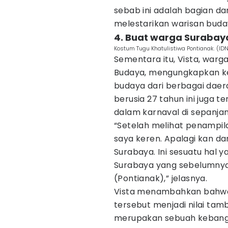
sebab ini adalah bagian da
melestarikan warisan buda
4. Buat warga Suraba
Kostum Tugu Khatulistiwa Pontianak. (ID
Sementara itu, Vista, war
Budaya, mengungkapkan k
budaya dari berbagai dae
berusia 27 tahun ini juga 
dalam karnaval di sepanjan
“Setelah melihat penampil
saya keren. Apalagi kan dar
Surabaya. Ini sesuatu hal ya
Surabaya yang sebelumnya
(Pontianak),” jelasnya.
Vista menambahkan bahwa
tersebut menjadi nilai tam
merupakan sebuah kebang