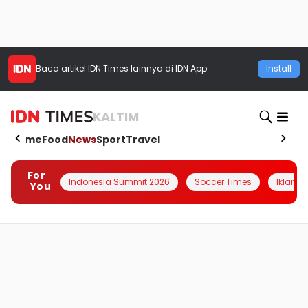
Baca artikel
IDN Times
lainnya di IDN App
Install
KALTIM
Home
Food
News
Sport
Travel
For
Indonesia Summit 2026
Soccer Times
Iklanin 
You