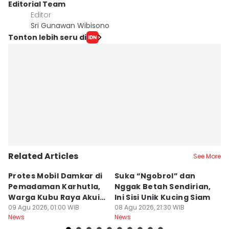
Editorial Team
Editor
Sri Gunawan Wibisono
Tonton lebih seru di
Related Articles
See More
Protes Mobil Damkar di
Suka “Ngobrol” dan
G
Pemadaman Karhutla,
Nggak Betah Sendirian,
Ke
Warga Kubu Raya Akui
Ini Sisi Unik Kucing Siam
K
Khilaf
09 Agu 2026, 01:00 WIB
08 Agu 2026, 21:30 WIB
08
News
News
Ne