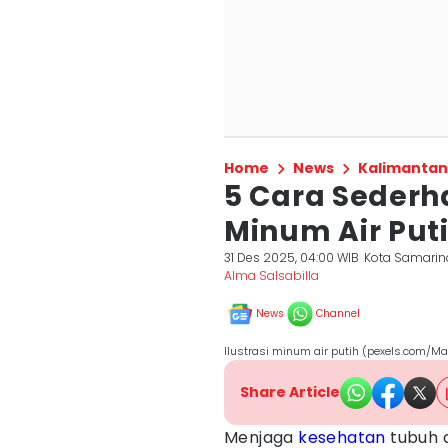
Home
News
Kalimantan
5 Cara Sederh
Minum Air Puti
31 Des 2025, 04:00 WIB
Kota Samari
Alma Salsabilla
News
Channel
Ilustrasi minum air putih (pexels.com/Ma
Share Article
Menjaga
kesehatan
tubuh d