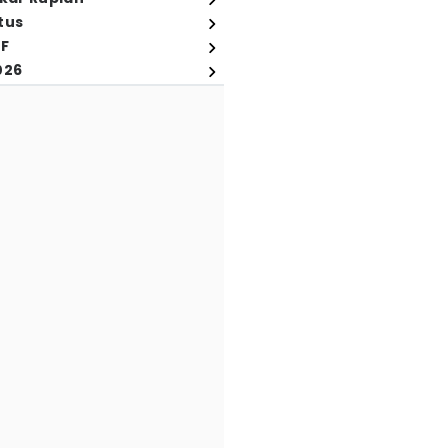
tus
FF
026