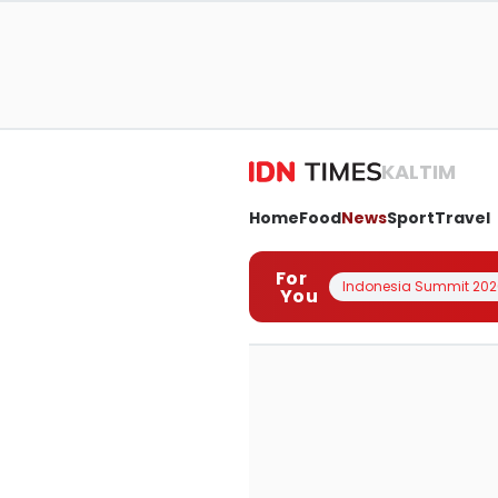
KALTIM
Home
Food
News
Sport
Travel
For
Indonesia Summit 202
You