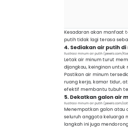
Kesadaran akan manfaat t
putih tidak lagi terasa se
4. Sediakan air putih 
Ilustrasi minum air putih (pexels.com/K
Letak air minum turut mem
dijangkau, keinginan untu
Pastikan air minum tersedia
ruang kerja, kamar tidur, a
efektif membantu tubuh tet
5. Dekatkan galon air 
Ilustrasi minum air putih (pexels.com/cot
Menempatkan galon atau di
seluruh anggota keluarga m
langkah ini juga mendorong