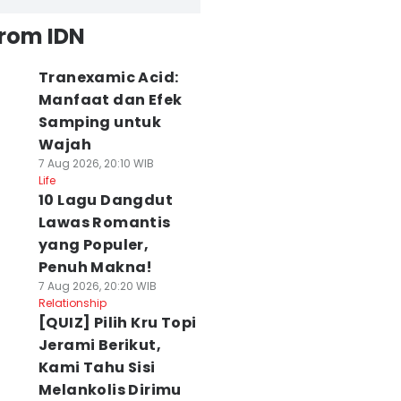
from IDN
Tranexamic Acid:
Manfaat dan Efek
Samping untuk
Wajah
7 Aug 2026, 20:10 WIB
Life
10 Lagu Dangdut
Lawas Romantis
yang Populer,
Penuh Makna!
7 Aug 2026, 20:20 WIB
Relationship
[QUIZ] Pilih Kru Topi
Jerami Berikut,
Kami Tahu Sisi
Melankolis Dirimu