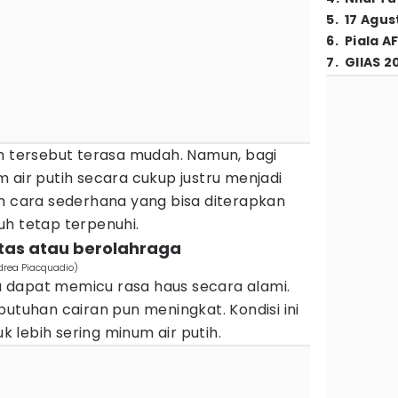
5
.
17 Agus
6
.
Piala A
7
.
GIIAS 2
ah tersebut terasa mudah. Namun, bagi
 air putih secara cukup justru menjadi
ah cara sederhana yang bisa diterapkan
uh tetap terpenuhi.
vitas atau berolahraga
drea Piacquadio)
aga dapat memicu rasa haus secara alami.
butuhan cairan pun meningkat. Kondisi ini
lebih sering minum air putih.