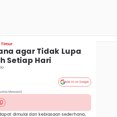
 Timur
ana agar Tidak Lupa
h Setiap Hari
nda
Add Us on Google
urício Mascaro)
apat dimulai dari kebiasaan sederhana,