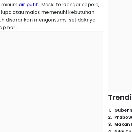
in minum
air putih
. Meski terdengar sepele,
g lupa atau malas memenuhi kebutuhan
ubuh disarankan mengonsumsi setidaknya
ap hari.
Trendi
1
.
Gubern
2
.
Prabow
3
.
Makan B
4
.
Nilai T