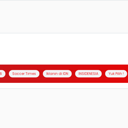
6
Soccer Times
Iklanin di IDN
INSIDENESIA
Yuk Pilih !