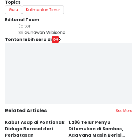
Topics
Guru
Kalimantan Timur
Editorial Team
Editor
Sri Gunawan Wibisono
Tonton lebih seru di
Related Articles
See More
Kabut Asap di Pontianak
1.286 Telur Penyu
P
Diduga Berasal dari
Ditemukan di Sambas,
P
Perbatasan
Ada yang Masih Berisi
W