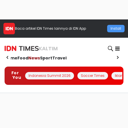
Baca artikel
IDN Times
lainnya di IDN App
Install
KALTIM
Home
Food
News
Sport
Travel
For
Indonesia Summit 2026
Soccer Times
Iklanin 
You