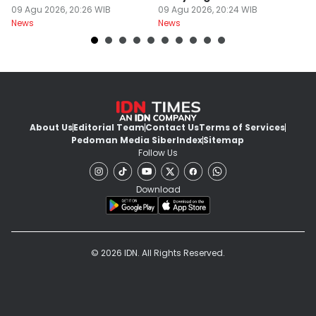
09 Agu 2026, 20:26 WIB
Embrio
09 Agu 2026, 20:24 WIB
Kh
09
News
News
Ne
About Us
Editorial Team
Contact Us
Terms of Services
Pedoman Media Siber
Index
Sitemap
Follow Us
Download
© 2026 IDN. All Rights Reserved.