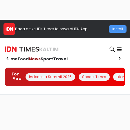
Baca artikel
IDN Times
lainnya di IDN App
Install
KALTIM
Home
Food
News
Sport
Travel
For
Indonesia Summit 2026
Soccer Times
Iklanin 
You