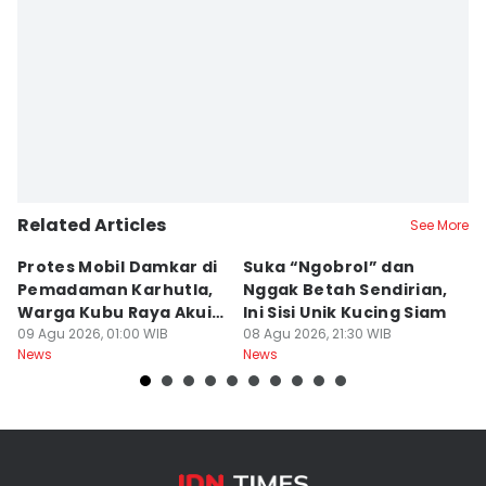
Related Articles
See More
Protes Mobil Damkar di
Suka “Ngobrol” dan
G
Pemadaman Karhutla,
Nggak Betah Sendirian,
Ke
Warga Kubu Raya Akui
Ini Sisi Unik Kucing Siam
K
Khilaf
09 Agu 2026, 01:00 WIB
08 Agu 2026, 21:30 WIB
08
News
News
Ne