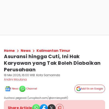
Home
News
Kalimantan Timur
Asuransi hingga Cuti, Ini Hak
Karyawan yang Tak Boleh Diabaikan
Perusahaan
18 Mei 2026, 16:00 WIB
Kota Samarinda
Andini Maulana
News
Channel
Add Us on Google
ilustrasi pegawai (unsplash.com/@anniespratt)
Share Article