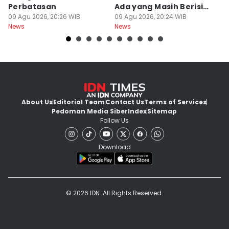
Perbatasan
Ada yang Masih Berisi
W
09 Agu 2026, 20:26 WIB
Embrio
09 Agu 2026, 20:24 WIB
Kh
09
News
News
Ne
About Us
Editorial Team
Contact Us
Terms of Services
Pedoman Media Siber
Index
Sitemap
Follow Us
Download
© 2026 IDN. All Rights Reserved.