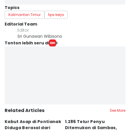
Topics
Kalimantan Timur
tips kerja
Editorial Team
Editor
Sri Gunawan Wibisono
Tonton lebih seru di
Related Articles
See More
Kabut Asap di Pontianak
1.286 Telur Penyu
P
Diduga Berasal dari
Ditemukan di Sambas,
P