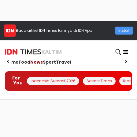
Baca artikel
IDN Times
lainnya di IDN App
Install
KALTIM
Home
Food
News
Sport
Travel
For
Indonesia Summit 2026
Soccer Times
Iklanin 
You