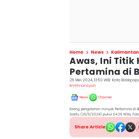
Home
News
Kalimantan
Awas, Ini Titi
Pertamina di 
25 Mei 2024, 13:50 WIB
Kota Balikpap
M.Hilmansyah
News
Channel
Kilang pengolahan minyak Pertamina di 
Sabtu (25/5/2024) pukul 04.25 Wita. Fot
Share Article