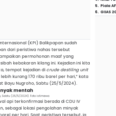
5
.
Piala A
6
.
GIIAS 2
Internasional (KPI) Balikpapan sudah
an dari peristiwa nahas tersebut
yampaikan permohonan maaf yang
ah kebakaran kilang ini. Kejadian ini kita
ita, tempat kejadian di
crude destiling unit
ebih kurang 170 ribu barel per hari,” kata
at Bayu Nugroho, Sabtu (25/5/2024).
minyak mentah
o, Sabtu (25/5/2024). Foto istimewa
wal api terkonfirmasi berada di CDU IV
an, sebagai lokasi pengolahan minyak
arel per hari. Saat peristiwa tersebut, ia