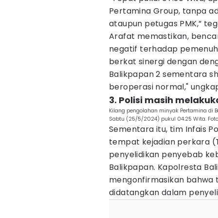
Pertamina Group, tanpa ada 
ataupun petugas PMK,” teg
Arafat memastikan, benc
negatif terhadap pemenuh
berkat sinergi dengan deng
Balikpapan 2 sementara sh
beroperasi normal," ungka
3. Polisi masih melaku
Kilang pengolahan minyak Pertamina di 
Sabtu (25/5/2024) pukul 04.25 Wita. Fot
Sementara itu, tim Infais 
tempat kejadian perkara 
penyelidikan penyebab keb
Balikpapan. Kapolresta Bal
mengonfirmasikan bahwa ti
didatangkan dalam penyeli