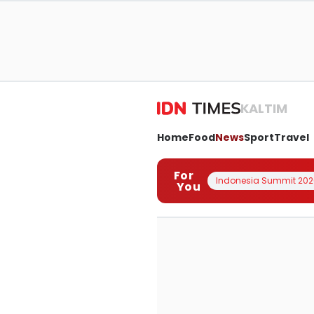
KALTIM
Home
Food
News
Sport
Travel
For
Indonesia Summit 202
You