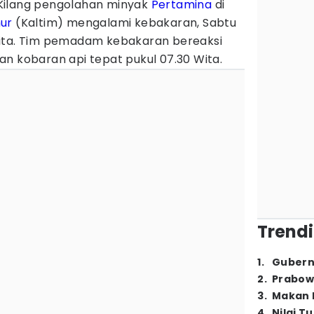
Kilang pengolahan minyak
Pertamina
di
ur
(Kaltim) mengalami kebakaran, Sabtu
Wita. Tim pemadam kebakaran bereaksi
kobaran api tepat pukul 07.30 Wita.
Trendi
1
.
Gubern
2
.
Prabow
3
.
Makan B
4
.
Nilai T