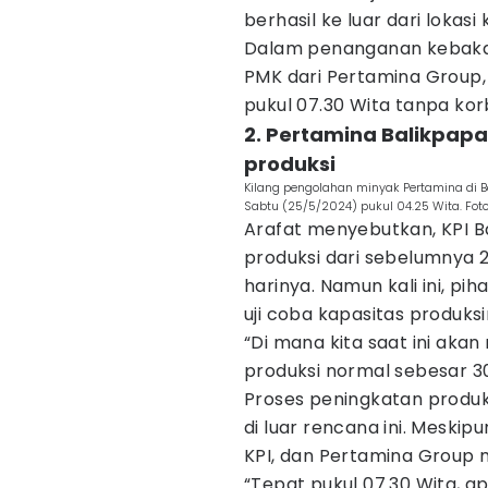
berhasil ke luar dari lokasi
Dalam penanganan kebakara
PMK dari Pertamina Group
pukul 07.30 Wita tanpa kor
2. Pertamina Balikpap
produksi
Kilang pengolahan minyak Pertamina di 
Sabtu (25/5/2024) pukul 04.25 Wita. Fot
Arafat menyebutkan, KPI B
produksi dari sebelumnya 2
harinya. Namun kali ini, p
uji coba kapasitas produksi
“Di mana kita saat ini aka
produksi normal sebesar 300
Proses peningkatan produks
di luar rencana ini. Meskip
KPI, dan Pertamina Group
“Tepat pukul 07.30 Wita, a