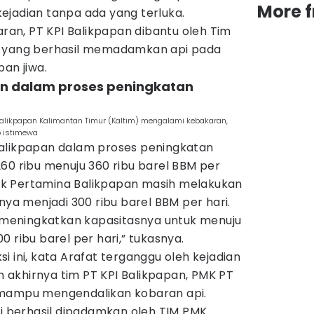
More 
 kejadian tanpa ada yang terluka.
n, PT KPI Balikpapan dibantu oleh Tim
, yang berhasil memadamkan api pada
ban jiwa.
an dalam proses peningkatan
Balikpapan Kalimantan Timur (Kaltim) mengalami kebakaran,
o istimewa
alikpapan dalam proses peningkatan
60 ribu menuju 360 ribu barel BBM per
ihak Pertamina Balikpapan masih melakukan
nya menjadi 300 ribu barel BBM per hari.
n meningkatkan kapasitasnya untuk menuju
 ribu barel per hari,” tukasnya.
i ini, kata Arafat terganggu oleh kejadian
un akhirnya tim PT KPI Balikpapan, PMK PT
 mampu mengendalikan kobaran api.
pi berhasil dipadamkan oleh TIM PMK