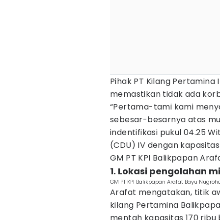
Pihak PT Kilang Pertamina 
memastikan tidak ada korb
“Pertama-tami kami men
sebesar-besarnya atas musib
indentifikasi pukul 04.25 W
(CDU) IV dengan kapasitas l
GM PT KPI Balikpapan Araf
1. Lokasi pengolahan 
GM PT KPI Balikpapan Arafat Bayu Nugroh
Arafat mengatakan, titik a
kilang Pertamina Balikpap
mentah kapasitas 170 ribu b