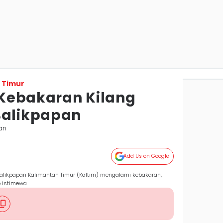
 Timur
k Kebakaran Kilang
Balikpapan
an
Add Us on Google
Balikpapan Kalimantan Timur (Kaltim) mengalami kebakaran,
o istimewa