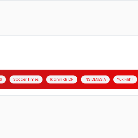
6
Soccer Times
Iklanin di IDN
INSIDENESIA
Yuk Pilih !