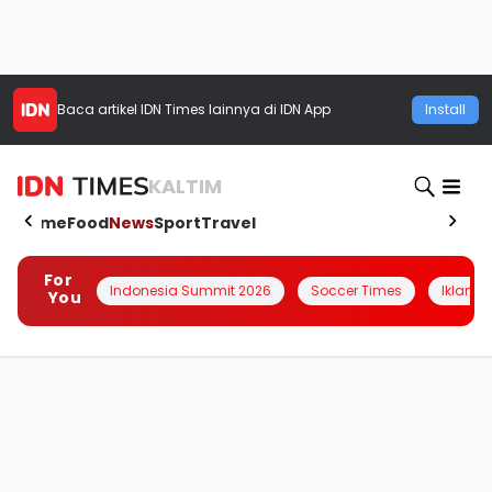
Baca artikel
IDN Times
lainnya di IDN App
Install
KALTIM
Home
Food
News
Sport
Travel
For
Indonesia Summit 2026
Soccer Times
Iklanin 
You