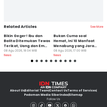
Related Articles
See More
Bikin Geger! Ibu dan
Bukan Cuma soal
Da
Balita Ditemukan Tewas
Hemat, Ini 10 Manfaat
P
Terikat, Uang dan Emas
Menabung yang Jarang
P
Hilang
08 Agu 2026, 18:04 WIB
Disadari
08 Agu 2026, 17:00 WIB
08
News
News
Ne
About Us
Editorial Team
Contact Us
Terms of Services
Pedoman Media Siber
Index
Sitemap
Follow Us