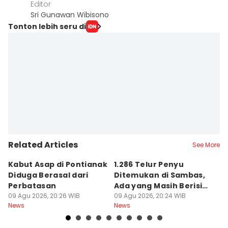
Editor
Sri Gunawan Wibisono
Tonton lebih seru di
Related Articles
See More
Kabut Asap di Pontianak
1.286 Telur Penyu
P
Diduga Berasal dari
Ditemukan di Sambas,
P
Perbatasan
Ada yang Masih Berisi
W
09 Agu 2026, 20:26 WIB
Embrio
09 Agu 2026, 20:24 WIB
Kh
09
News
News
Ne