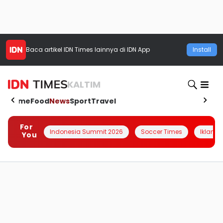
Baca artikel
IDN Times
lainnya di IDN App
Install
KALTIM
Home
Food
News
Sport
Travel
For
Indonesia Summit 2026
Soccer Times
Iklanin 
You