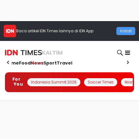
Baca artikel
IDN Times
lainnya di IDN App
Install
KALTIM
Home
Food
News
Sport
Travel
For
Indonesia Summit 2026
Soccer Times
Iklanin 
You