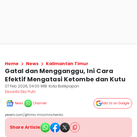
Home
News
Kalimantan Timur
Gatal dan Mengganggu, Ini Cara
Efektif Mengatasi Ketombe dan Kutu
07 Feb 2026, 04:00 WIB
Kota Balikpapan
Deswita Eka Putri
News
Channel
Add Us on Google
pexels.com/@tima miroshnichenko
Share Article