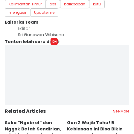
Kalimantan Timur
tips
balikpapan
kutu
mengusir
Update me
Editorial Team
Editor
Sri Gunawan Wibisono
Tonton lebih seru di
Related Articles
See More
Suka “Ngobrol” dan
Gen Z Wajib Tahu! 5
B
Nggak Betah Sendirian,
Kebiasaan Ini Bisa Bikin
B