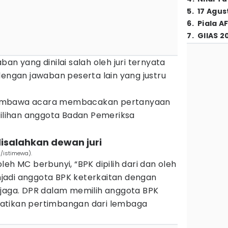
5
.
17 Agus
6
.
Piala A
7
.
GIIAS 2
an yang dinilai salah oleh juri ternyata
dengan jawaban peserta lain yang justru
ka pembawa acara membacakan pertanyaan
lihan anggota Badan Pemeriksa
isalahkan dewan juri
s/istimewa).
eh MC berbunyi, “BPK dipilih dari dan oleh
jadi anggota BPK keterkaitan dengan
ijaga. DPR dalam memilih anggota BPK
atikan pertimbangan dari lembaga