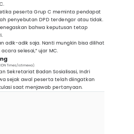
C.
etika peserta Grup C meminta pendapat
kah penyebutan DPD terdengar atau tidak.
enegaskan bahwa keputusan tetap
i.
 adik-adik saja. Nanti mungkin bisa dilihat
acara selesai,” ujar MC.
ing
(IDN Times/istimewa).
n Sekretariat Badan Sosialisasi, Indri
 sejak awal peserta telah diingatkan
ulasi saat menjawab pertanyaan.