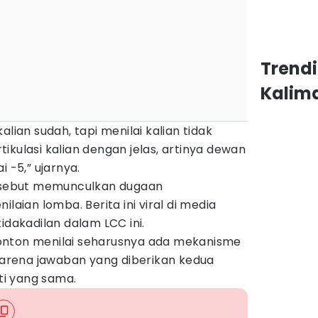
Trend
Kalim
alian sudah, tapi menilai kalian tidak
ikulasi kalian dengan jelas, artinya dewan
i -5,” ujarnya.
ersebut memunculkan dugaan
ilaian lomba. Berita ini viral di media
idakadilan dalam LCC ini.
onton menilai seharusnya ada mekanisme
 karena jawaban yang diberikan kedua
nti yang sama.