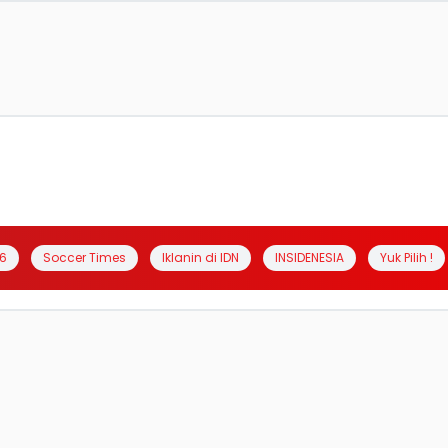
6
Soccer Times
Iklanin di IDN
INSIDENESIA
Yuk Pilih !