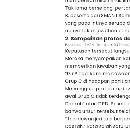
memberikan nilai minus li
Tak lama berselang, pert
B, peserta dari SMAN 1 Sa
yang pada intinya serupa de
menyatakan jawaban benar 
2. Sampaikan protes d
Peserta dari SMAN 1 Sambas. (IDN Times/
Keputusan tersebut langsu
Mereka menyampaikan keb
memberikan jawaban yang
“Izin? Tadi kami menjawabn
Grup C di hadapan panitia 
Menanggapi protes itu, d
awal Grup C tidak terden
Daerah” atau DPD. Peser
bahwa unsur tersebut tela
“Jadi dewan juri tadi berp
Daerah,” kata salah satu jur