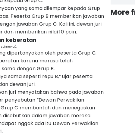
ma kepada Grup C.
anyaan yang sama dilempar kepada Grup
More 
mbas. Peserta Grup B memberikan jawaban
ngan jawaban Grup C. Kali ini, dewan juri
dan memberikan nilai 10 poin.
an keberatan
istimewa).
ng dipertanyakan oleh peserta Grup C.
eratan karena merasa telah
 sama dengan Grup B.
ya sama seperti regu B,” ujar peserta
dan dewan juri.
ewan juri menyatakan bahwa pada jawaban
gar penyebutan “Dewan Perwakilan
ta Grup C membantah dan menegaskan
h disebutkan dalam jawaban mereka.
endapat nggak ada itu Dewan Perwakilan
i.