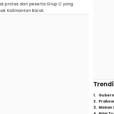
ai protes dari peserta Grup C yang
nak Kalimantan Barat.
Trendi
1
.
Gubern
2
.
Prabow
3
.
Makan B
4
.
Nilai T