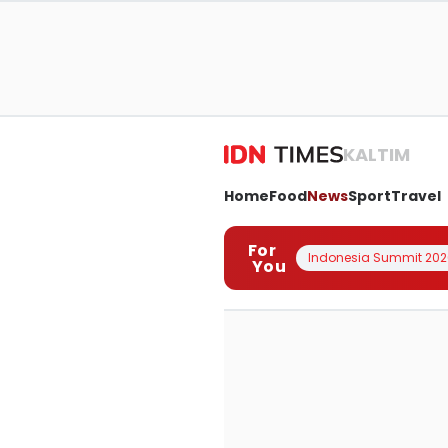
KALTIM
Home
Food
News
Sport
Travel
For
Indonesia Summit 202
You