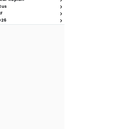
tus
FF
026